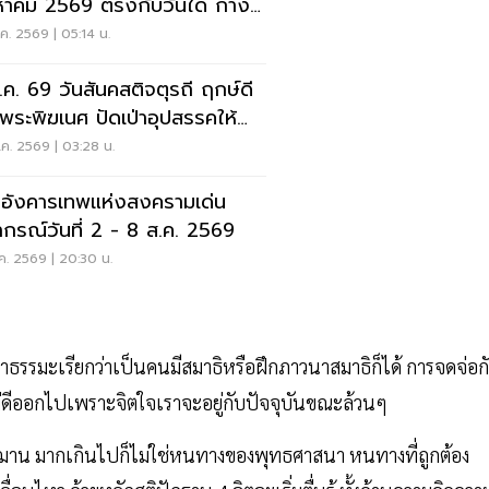
หาคม 2569 ตรงกับวันใด กาง
นเช็กที่นี่
ค. 2569 | 05:14 น.
.ค. 69 วันสันคสติจตุรถี ฤกษ์ดี
้พระพิฆเนศ ปัดเป่าอุปสรรคให้
ตปัง
ค. 2569 | 03:28 น.
อังคารเทพแห่งสงครามเด่น
กรณ์วันที่ 2 - 8 ส.ค. 2569
ค. 2569 | 20:30 น.
่ภาษาธรรมะเรียกว่าเป็นคนมีสมาธิหรือฝึกภาวนาสมาธิก็ได้ การจดจ่อก
ที่ไม่ดีออกไปเพราะจิตใจเราจะอยู่กับปัจจุบันขณะล้วนๆ
ข้าฌาน มากเกินไปก็ไม่ใช่หนทางของพุทธศาสนา หนทางที่ถูกต้อง