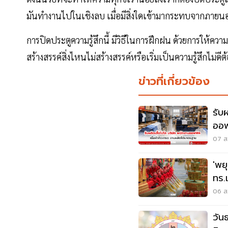
มันทำงานไปในเชิงลบ เมื่อมีสิ่งใดเข้ามากระทบจากภายนอ
การปิดประตูความรู้สึกนี้ มีวิธีในการฝึกฝน ด้วยการให้ความคิด
สร้างสรรค์สิ่งไหนไม่สร้างสรรค์หรือเริ่มเป็นความรู้สึกไม่ดี
ข่าวที่เกี่ยวข้อง
รับ
ออฟ
มา
07 ส.
'พย
ทร.
วัน
06 ส.
วัน