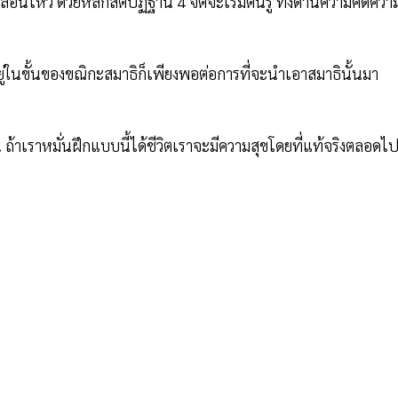
อนไหว ด้วยหลักสติปัฏฐาน 4 จิตจะเริ่มตื่นรู้ ทั้งด้านความคิดควา
ยู่ในขั้นของขณิกะสมาธิก็เพียงพอต่อการที่จะนำเอาสมาธินั้นมา
้น ถ้าเราหมั่นฝึกแบบนี้ได้ชีวิตเราจะมีความสุขโดยที่แท้จริงตลอดไ