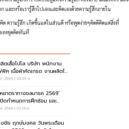
ก และหรือเรารู้สึกไปเองและคิดเองด้วยความรู้สึกภายใน
 ความรู้สึก เกิดขึ้นแต่ในส่วนดี หรือพูดง่ายๆคิดดีคิดแต่สิ่งที่
ต้องหยุดคิดทันที
ผลิตเสื้อโปโล บริษัท พนักงาน
ฟิศ เนื้อผ้าคัดเกรด งานผลิตได้
ตรฐาน
ค. 2569 | 05:09 น.
ุหยาตราทางชลมารค 2569'
เปิดกำหนดการฝึกซ้อม และ
พระราชพิธี จุดชมขบวน
ค. 2569 | 02:14 น.
ธงชัย ฤกษ์มงคล วันพระเดือน