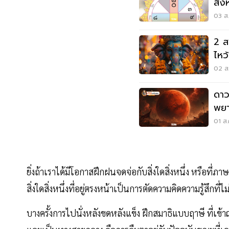
สิง
ปฏิทิ
03 ส.
2 ส
ไหว
ชีวิ
02 ส.
ดาว
พยา
01 ส.
ยิ่งถ้าเราได้มีโอกาสฝึกฝนจดจ่อกับสิ่งใดสิ่งหนึ่ง หรือที
สิ่งใดสิ่งหนึ่งที่อยู่ตรงหน้าเป็นการตัดความคิดความรู้สึก
บางครั้งการไปนั่งหลังขดหลังแข็ง ฝึกสมาธิแบบฤาษี ที่เ