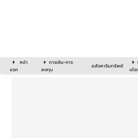
หน้า
การเงิน-การ
อสังหาริมทรัพย์
แรก
ลงทุน
นโย