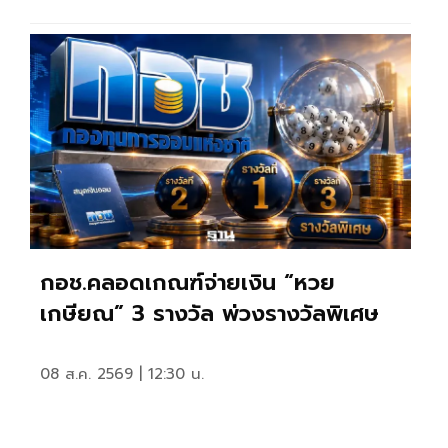
กอช.คลอดเกณฑ์จ่ายเงิน “หวย
เกษียณ” 3 รางวัล พ่วงรางวัลพิเศษ
08 ส.ค. 2569 | 12:30 น.