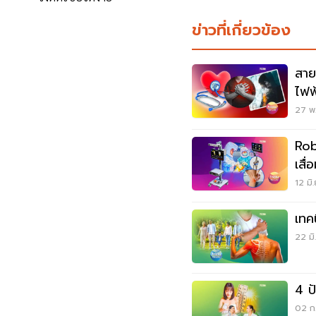
ข่าวที่เกี่ยวข้อง
สายค
ไฟฟ
27 พ.
Rob
เสื่
12 มิ
เทคน
22 มิ
4 ป
02 ก.