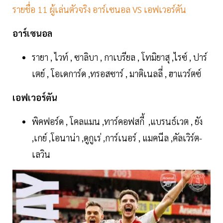
รายชื่อ 11 ผู้เล่นตัวจริง อาร์เซนอล VS เอฟเวอร์ตัน
อาร์เซนอล
รายา , ไวท์ , ซาลิบา , กาเบรียล , โทมิยาสุ ,ไรซ์ , ปาร์
เตย์ , โอเดการ์ด ,ทรอสซาร์ , มาติเนลลี่ , ฮาแวร์ตซ์
เอฟเวอร์ตัน
พิคฟอร์ด , โคลแมน ,ทาร์คอฟสกี้ ,แบรนธ์เวต , ยัง
,เกย์ ,โอนาน่า ,ดูกูเร่ ,การ์เนอร์ , แมคนีล ,คัลเวิร์ต-
เลวิน