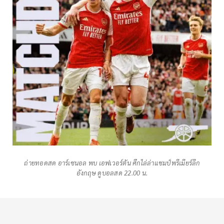
ถ่ายทอดสด อาร์เซนอล พบ เอฟเวอร์ตัน ศึกไล่ล่าแชมป์พรีเมียร์ลีก
อังกฤษ ดูบอลสด 22.00 น.