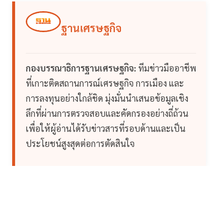
ฐานเศรษฐกิจ
กองบรรณาธิการฐานเศรษฐกิจ:
ทีมข่าวมืออาชีพ
ที่เกาะติดสถานการณ์เศรษฐกิจ การเมือง และ
การลงทุนอย่างใกล้ชิด มุ่งมั่นนำเสนอข้อมูลเชิง
ลึกที่ผ่านการตรวจสอบและคัดกรองอย่างถี่ถ้วน
เพื่อให้ผู้อ่านได้รับข่าวสารที่รอบด้านและเป็น
ประโยชน์สูงสุดต่อการตัดสินใจ