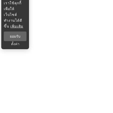
เราใช้คุกกี้
เพื่อให้
เว็บไซต์
ทำงานได้ดี
ขึ้น
เพิ่มเติม
ยอมรับ
ตั้งค่า