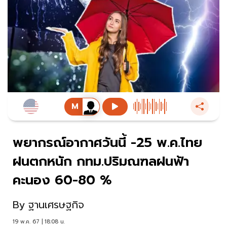
พยากรณ์อากาศวันนี้ -25 พ.ค.ไทย
ฝนตกหนัก กทม.ปริมณฑลฝนฟ้า
คะนอง 60-80 %
By
ฐานเศรษฐกิจ
19 พ.ค. 67 | 18:08 น.