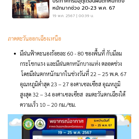
ประกาศกรมอุตุเตือนฝนตกหนักถึง
หนักมากช่วง 20-23 พ.ค. 67
19 พ.ค. 2567 | 00:39 น.
ภาคตะวันออกเฉียงเหนือ
มีฝนฟ้าคะนองร้อยละ 60 - 80 ของพื้นที่ กับมีลม
กระโชกแรง และมีฝนตกหนักบางแห่ง ตลอดช่วง
โดยมีฝนตกหนักมากในช่วงวันที่ 22 – 25 พ.ค. 67
อุณหภูมิต่ำสุด 23 – 27 องศาเซลเซียส อุณหภูมิ
สูงสุด 32 – 34 องศาเซลเซียส ลมตะวันตกเฉียงใต้
ความเร็ว 10 – 20 กม./ชม.