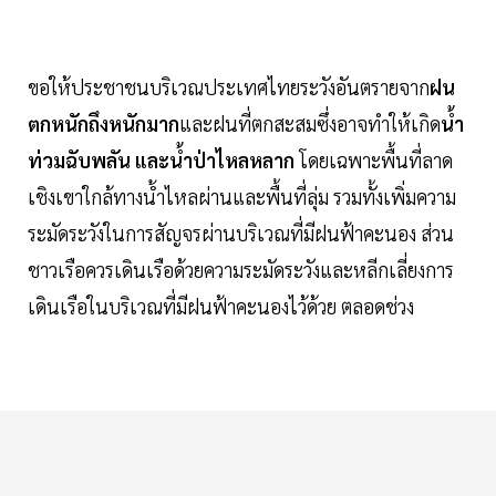
ขอให้ประชาชนบริเวณประเทศไทยระวังอันตรายจาก
ฝน
ตกหนักถึงหนักมาก
และฝนที่ตกสะสมซึ่งอาจทำให้เกิด
น้ำ
ท่วมฉับพลัน และน้ำป่าไหลหลาก
โดยเฉพาะพื้นที่ลาด
เชิงเขาใกล้ทางน้ำไหลผ่านและพื้นที่ลุ่ม รวมทั้งเพิ่มความ
ระมัดระวังในการสัญจรผ่านบริเวณที่มีฝนฟ้าคะนอง ส่วน
ชาวเรือควรเดินเรือด้วยความระมัดระวังและหลีกเลี่ยงการ
เดินเรือในบริเวณที่มีฝนฟ้าคะนองไว้ด้วย ตลอดช่วง