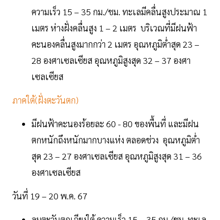
ความเร็ว 15 – 35 กม./ชม. ทะเลมีคลื่นสูงประมาณ 1
เมตร ห่างฝั่งคลื่นสูง 1 – 2 เมตร บริเวณที่มีฝนฟ้า
คะนองคลื่นสูงมากกว่า 2 เมตร อุณหภูมิต่ำสุด 23 –
28 องศาเซลเซียส อุณหภูมิสูงสุด 32 – 37 องศา
เซลเซียส
ภาคใต้(ฝั่งตะวันตก)
มีฝนฟ้าคะนองร้อยละ 60 - 80 ของพื้นที่ และมีฝน
ตกหนักถึงหนักมากบางแห่ง ตลอดช่วง อุณหภูมิต่ำ
สุด 23 – 27 องศาเซลเซียส อุณหภูมิสูงสุด 31 – 36
องศาเซลเซียส
วันที่ 19 – 20 พ.ค. 67
ลมตะวันตกเฉียงใต้ ความเร็ว 15 – 35 กม./ชม. ทะเล