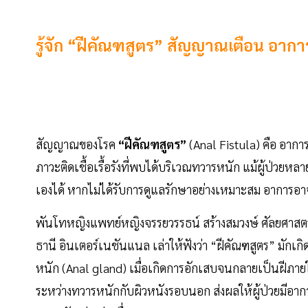
รู้จัก “ฝีคัณฑสูตร” สัญญาณเตือน อาการแ
สัญญาณของโรค
“ฝีคัณฑสูตร”
(Anal Fistula) คือ อากา
ภาวะติดเชื้อเรื้อรังที่พบได้บริเวณทวารหนัก แม้ผู้ป่วยห
เองได้ หากไม่ได้รับการดูแลรักษาอย่างเหมาะสม อาการอ
พันโทหญิงแพทย์หญิงจรรยวรรธน์ สร้างสมวงษ์ ศัลยศา
ธานี อินเตอร์เนชันแนล เล่าให้ฟังว่า “ฝีคัณฑสูตร” มัก
หนัก (Anal gland) เมื่อเกิดการอักเสบจนกลายเป็นฝีภา
ระหว่างทวารหนักกับผิวหนังรอบนอก ส่งผลให้ผู้ป่วยมีอา