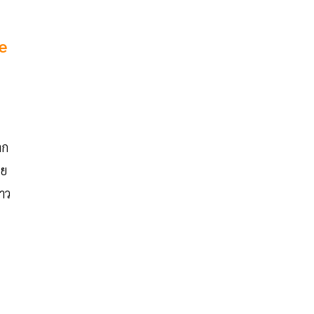
fe
าก
าย
าว