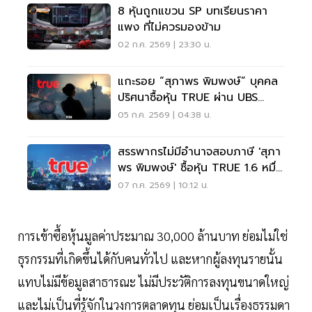
8 หุ้นถูกแขวน SP บทเรียนราคา
แพง ที่ไม่ควรมองข้าม
02 ก.ค. 2569 | 23:30 น.
แกะรอย “สุภาพร พิมพงษ์” บุคคล
ปริศนาซื้อหุ้น TRUE ผ่าน UBS
มูลค่า 1.6 หมื่นล้าน
05 ก.ค. 2569 | 04:38 น.
สรรพากรไม่มีอำนาจสอบภาษี 'สุภา
พร พิมพงษ์' ซื้อหุ้น TRUE 1.6 หมื่น
ล้าน
07 ก.ค. 2569 | 10:12 น.
การเข้าซื้อหุ้นมูลค่าประมาณ 30,000 ล้านบาท ย่อมไม่ใช่
ธุรกรรมที่เกิดขึ้นได้กับคนทั่วไป และหากผู้ลงทุนรายนั้น
แทบไม่มีข้อมูลสาธารณะ ไม่มีประวัติการลงทุนขนาดใหญ่
และไม่เป็นที่รู้จักในวงการตลาดทุน ย่อมเป็นเรื่องธรรมดา