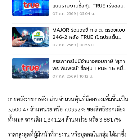
แบบรายงานซื้อหุ้น TRUE เร่งสอบ
ข้อมูลเชิงลึก
07 ก.ค. 2569 | 05:04 น.
MAJOR ร่วมวงจี้ ก.ล.ต. ตรวจแบบ
246-2 หลัง TRUE เปิดประเด็น
ข้อมูลถือหุ้นผิดปกติ
07 ก.ค. 2569 | 08:56 น.
สรรพากรไม่มีอำนาจสอบภาษี 'สุภา
พร พิมพงษ์' ซื้อหุ้น TRUE 1.6 หมื่น
ล้าน
07 ก.ค. 2569 | 10:12 น.
ภายหลังรายการดังกล่าว จำนวนหุ้นที่ถือครองเพิ่มขึ้นเป็น
3,500.47 ล้านหน่วย หรือ 7.0992% ของสิทธิออกเสียง
ทั้งหมด จากเดิม 1,341.24 ล้านหน่วย หรือ 3.8817%
ราคาสูงสุดที่ผู้มีหน้าที่รายงาน หรือบุคคลในกลุ่ม ได้มาซึ่ง