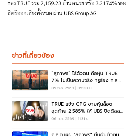
ของ TRUE รวม 2,159.23 ล้านหน่วย หรือ 3.2174% ของ
สิทธิออกเสียงทั้งหมด ผ่าน UBS Group AG
ข่าวที่เกี่ยวข้อง
“สุภาพร” ไร้ตัวตน ถือหุ้น TRUE
7% ไม่เป็นความจริง ทรูร้อง ก.ล.ต.
ตรวจสอบ
05 ก.ค. 2569 | 05:20 น.
TRUE แจ้ง CPG ขายหุ้นล็อต
สุดท้าย 2.585% ให้ UBS ปิดดีลลด
ถือหุ้นรวม 10%
06 ก.ค. 2569 | 11:31 น.
ก.ล.ต.เผย "สุภาพร" ยืนยันตัวตน