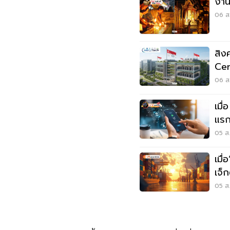
งานช
06 ส.
สิง
Cen
อะไ
06 ส.
เมื
แรก
05 ส.
เมื
เจ็
05 ส.