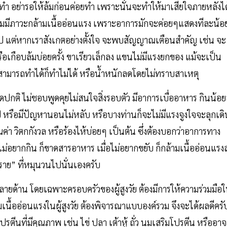
ต้องทำ อย่ารอให้ล้มก่อนค่อยทำ เพราะนั่นจะทำให้มาเสียใจภายหลังได
น เริ่มมีภาวะกล้ามเนื้ออ่อนแรง เพราะอาการมักจะค่อยๆแสดงทีละน้อ
 แต่หากเราสังเกตอย่างตั้งใจ จะพบสัญญาณเตือนสำคัญ เช่น จะ
 หรือเกือบล้มบ่อยครั้ง ขาเรียวเล็กลง แขนไม่มีแรงยกของ แม้จะเป็น
เคยสามารถทำได้ก็ทำไม่ได้ หรือน้ำหนักลดโดยไม่ทราบสาเหตุ
ิดปกติ ไม่ชอบพูดคุยไม่สนใจสิ่งรอบตัว มีอาการเบื่ออาหาร กินน้อ
รือมีปัญหานอนไม่หลับ หรือบางท่านก็จะไม่มีแรงจูงใจจะลุกเดิ
่า วิตกกังวล หรือร้องไห้บ่อยๆ เป็นต้น ซึ่งต้องบอกว่าอาการทาง
ม่อยากกิน ก็ขาดสารอาหาร เมื่อไม่อยากขยับ ก็กล้ามเนื้ออ่อนแรง
ตราย” ที่หมุนวนไปนั่นเองครับ
หลายด้าน โดยเฉพาะครอบครัวของผู้สูงวัย ต้องมีการให้ความร่วมมือ
ื้ออ่อนแรงในผู้สูงวัย ต้องพิจารณาแบบองค์รวม จึงจะได้ผลดีครั
ีนที่มีคุณภาพ เช่น ไข่ ปลา เต้าหู้ ถั่ว นมเสริมโปรตีน หรืออาจ