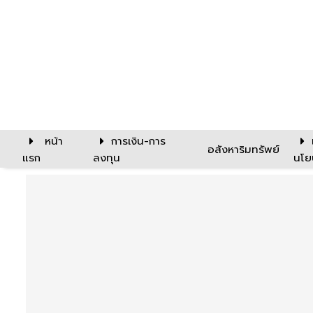
หน้า
การเงิน-การ
อสังหาริมทรัพย์
แรก
ลงทุน
นโย