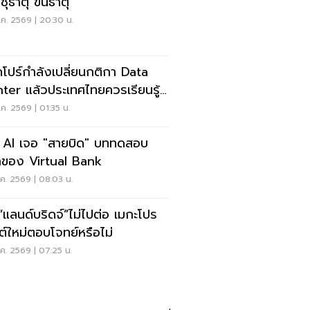
ุธาตุ ขึ้นธาตุ
ค. 2569 | 20:30 น.
คโปร์กำลังเปลี่ยนกติกา Data
ter แล้วประเทศไทยควรเรียนรู้
ร?
ค. 2569 | 01:35 น.
่อ AI เจอ "สายบิด" บททดสอบ
ของ Virtual Bank
ค. 2569 | 08:03 น.
่อ“แลนด์บริดจ์”ไม่ไปต่อ เมกะโปร
กต์ใหม่ตอบโจทย์หรือไม่
ค. 2569 | 07:25 น.