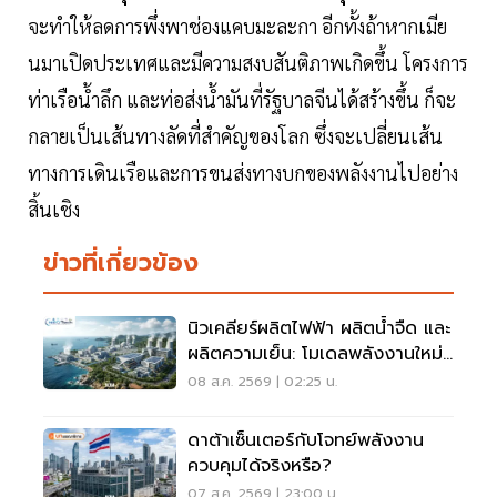
จะทำให้ลดการพึ่งพาช่องแคบมะละกา อีกทั้งถ้าหากเมีย
นมาเปิดประเทศและมีความสงบสันติภาพเกิดขึ้น โครงการ
ท่าเรือน้ำลึก และท่อส่งน้ำมันที่รัฐบาลจีนได้สร้างขึ้น ก็จะ
กลายเป็นเส้นทางลัดที่สำคัญของโลก ซึ่งจะเปลี่ยนเส้น
ทางการเดินเรือและการขนส่งทางบกของพลังงานไปอย่าง
สิ้นเชิง
ข่าวที่เกี่ยวข้อง
นิวเคลียร์ผลิตไฟฟ้า ผลิตน้ำจืด และ
ผลิตความเย็น: โมเดลพลังงานใหม่
สำหรับ AI Data Center แห่ง
08 ส.ค. 2569 | 02:25 น.
อนาคต
ดาต้าเซ็นเตอร์กับโจทย์พลังงาน
ควบคุมได้จริงหรือ?
07 ส.ค. 2569 | 23:00 น.