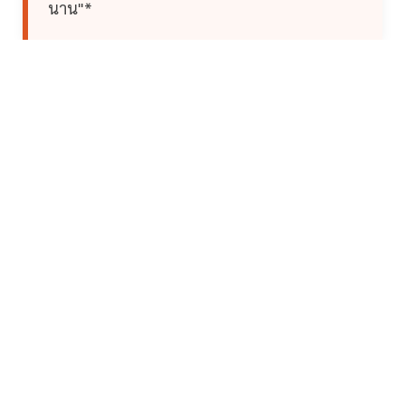
นาน"*