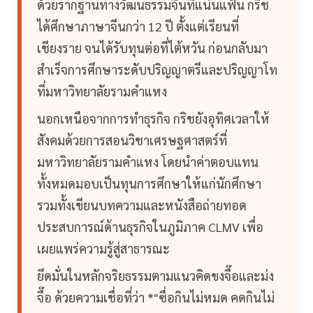
ด้วยรากฐานทางวัฒนธรรมจีนที่แน่นแฟ้น กริช
ได้ศึกษาภาษาจีนกว่า 12 ปี ตั้งแต่เรียนที่
เชียงราย จนได้รับทุนต่อที่ไต้หวัน ก่อนกลับมา
สำเร็จการศึกษาระดับปริญญาตรีและปริญญาโท
ที่มหาวิทยาลัยรามคำแหง
นอกเหนือจากการทำธุรกิจ กริชยังอุทิศเวลาให้
สังคมด้วยการสอนวิชาเศรษฐศาสตร์ที่
มหาวิทยาลัยรามคำแหง โดยนำค่าตอบแทน
ทั้งหมดมอบเป็นทุนการศึกษาให้แก่นักศึกษา
รวมทั้งเขียนบทความและหนังสือถ่ายทอด
ประสบการณ์ด้านธุรกิจในภูมิภาค CLMV เพื่อ
เผยแพร่ความรู้สู่สาธารณะ
ยึดมั่นในหลักจริยธรรมตามแนวคิดขงจื๊อและม่ง
จื๊อ ด้วยความเชื่อที่ว่า *"ซื่อกินไม่หมด คดกินไม่