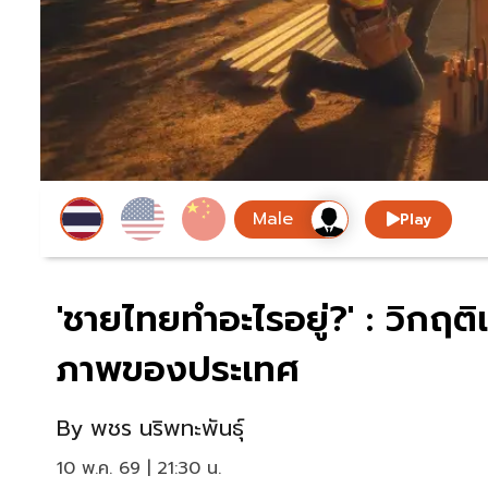
Play
'ชายไทยทำอะไรอยู่?' : วิก
ภาพของประเทศ
By
พชร นริพทะพันธุ์​​
10 พ.ค. 69 | 21:30 น.