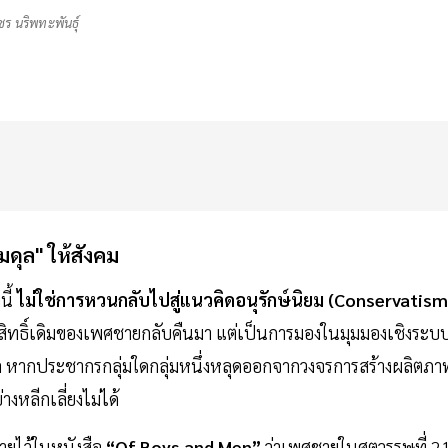
ร นริพทะพันธุ์
มดุล" ให้สังคม
นี้
ไม่ใช่การหวนกลับไปสู่แนวคิดอนุรักษ์นิยม (Conservatism
สิทธิ์เดิมของเพศชายกลับคืนมา แต่เป็นการมองในมุมมองเชิงระบ
างสมดุล หากประชากรกลุ่มใดกลุ่มหนึ่งหลุดออกจากวงจรการสร้างผลิตภา
งหลีกเลี่ยงไม่ได้
ายไว้ในหนังสือ
“Of Boys and Men”
ว่าเพศชายในศตวรรษที่ 2