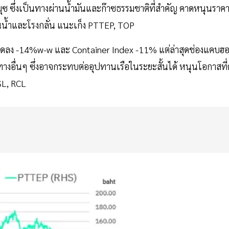
มุซ ซึ่งเป็นทางผ่านน้ำมันและก๊าซธรรมชาติที่สำคัญ คาดหนุนราค
ต้นน้ำและโรงกลั่น แนะเก็ง PTTEP, TOP
 ลดลง -14%w-w และ Container Index -11% แต่ล่าสุดช่องแคบฮอ
้นทางอื่นๆ ซึ่งอาจกระทบต่ออุปทานเรือในระยะสั้นได้ หนุนโอกาสที่
PSL, RCL