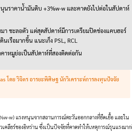
นุนราคาน้ำมันดิบ +3%w-w และคาดยังไปต่อในสัปดาห์
่านมา ชะลอตัว แต่สุดสัปดาห์มีการเตรียมปิดช่องแคบฮอร์
เดินเรือมากขึ้น แนะเก็ง PSL, RCL
าหมูย่อเป็นสัปดาห์ที่สองติดต่อกัน
โดย วิจิตร อารยะพิศิษฐ นักวิเคราะห์การลงทุนปัจจัย
 (+3%w-w) แรงหนุนจากสถานการณ์ตะวันออกกลางที่ยืดเยื้อ และใน
เคลียร์ของอิหร่าน ซึ่งเป็นปัจจัยที่คาดทำให้เหตุการณ์รุนแรงมากยิ