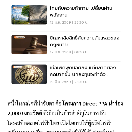
ไทยกับความท้าทาย เปลี่ยนผ่าน
พลังงาน
12 มิ.ย. 2569 | 23:30 น.
ปัญหาลิขสิทธิ์กับความล้มเหลวของ
กฎหมาย
17 มิ.ย. 2569 | 06:10 น.
เมื่อเฟดพูดน้อยลง แต่ตลาดต้อง
คิดมากขึ้น นักลงทุนจะทำตัว
อย่างไร
19 มิ.ย. 2569 | 23:30 น.
หนึ่งในกลไกที่น่าจับตา คือ
โครงการ Direct PPA นำร่อง
2,000 เมกะวัตต์
ซึ่งถือเป็นก้าวสำคัญในการปรับ
โครงสร้างตลาดไฟฟ้าไทย เปิดโอกาสให้ผู้ผลิตไฟฟ้า