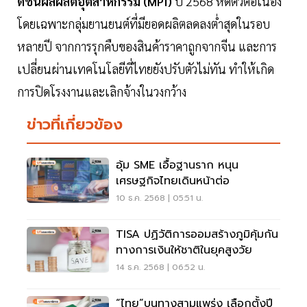
ดัชนีผลผลิตอุตสาหกรรม (MPI)
ปี 2568 หดตัวต่อเนื่อง
โดยเฉพาะกลุ่มยานยนต์ที่มียอดผลิตลดลงตํ่าสุดในรอบ
หลายปี จากการรุกคืบของสินค้าราคาถูกจากจีน และการ
เปลี่ยนผ่านเทคโนโลยีที่ไทยยังปรับตัวไม่ทัน ทำให้เกิด
การปิดโรงงานและเลิกจ้างในวงกว้าง
ข่าวที่เกี่ยวข้อง
อุ้ม SME เอื้อฐานราก หนุน
เศรษฐกิจไทยเดินหน้าต่อ
10 ธ.ค. 2568 | 05:51 น.
TISA ปฏิวัติการออมสร้างภูมิคุ้มกัน
ทางการเงินให้ชาติในยุคสูงวัย
14 ธ.ค. 2568 | 06:52 น.
“ไทย”บนทางสามแพร่ง เลือกตั้งปี