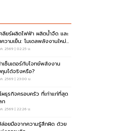
เคลียร์ผลิตไฟฟ้า ผลิตน้ำจืด และ
ตความเย็น: โมเดลพลังงานใหม่
รับ AI Data Center แห่ง
ค. 2569 | 02:25 น.
าคต
้าเซ็นเตอร์กับโจทย์พลังงาน
คุมได้จริงหรือ?
ค. 2569 | 23:00 น.
โผธุรกิจครอบครัว ที่เก่าแก่ที่สุด
ลก
ค. 2569 | 22:26 น.
ล่อยมือจากความรู้สึกผิด ด้วย