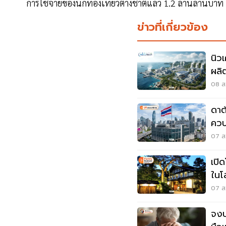
การใช้จ่ายของนักท่องเที่ยวต่างชาติแล้ว 1.2 ล้านล้านบาท
ข่าวที่เกี่ยวข้อง
นิว
ผลิ
สำห
08 ส.
อน
ดาต
ควบ
07 ส.
เปิด
ในโ
07 ส.
จงป