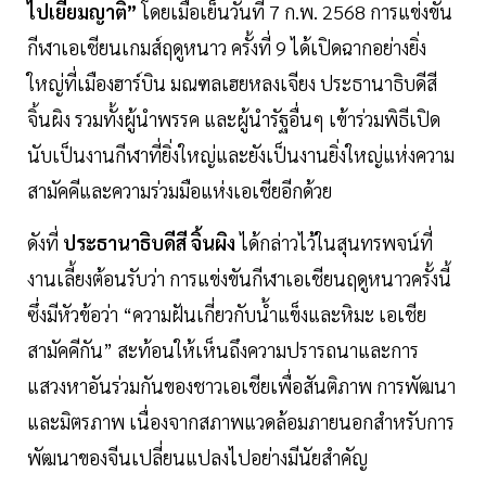
ไปเยี่ยมญาติ”
โดยเมื่อเย็นวันที่ 7 ก.พ. 2568 การแข่งขัน
กีฬาเอเชียนเกมส์ฤดูหนาว ครั้งที่ 9 ได้เปิดฉากอย่างยิ่ง
ใหญ่ที่เมืองฮาร์บิน มณฑลเฮยหลงเจียง ประธานาธิบดีสี
จิ้นผิง รวมทั้งผู้นำพรรค และผู้นำรัฐอื่นๆ เข้าร่วมพิธีเปิด
นับเป็นงานกีฬาที่ยิ่งใหญ่และยังเป็นงานยิ่งใหญ่แห่งความ
สามัคคีและความร่วมมือแห่งเอเชียอีกด้วย
ดังที่
ประธานาธิบดีสี จิ้นผิง
ได้กล่าวไว้ในสุนทรพจน์ที่
งานเลี้ยงต้อนรับว่า การแข่งขันกีฬาเอเชียนฤดูหนาวครั้งนี้
ซึ่งมีหัวข้อว่า “ความฝันเกี่ยวกับน้ำแข็งและหิมะ เอเชีย
สามัคคีกัน” สะท้อนให้เห็นถึงความปรารถนาและการ
แสวงหาอันร่วมกันของชาวเอเชียเพื่อสันติภาพ การพัฒนา
และมิตรภาพ เนื่องจากสภาพแวดล้อมภายนอกสำหรับการ
พัฒนาของจีนเปลี่ยนแปลงไปอย่างมีนัยสำคัญ