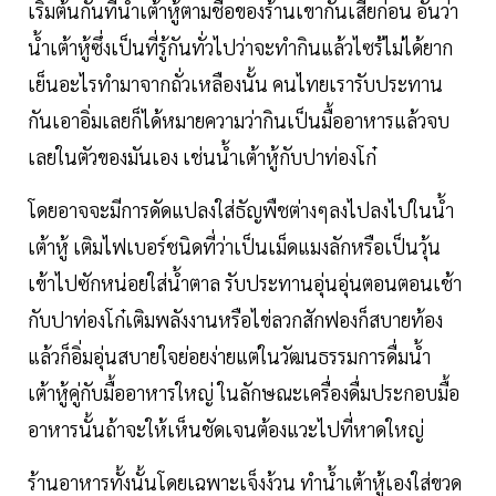
เริ่มต้นกันที่น้ำเต้าหู้ตามชื่อของร้านเขากันเสียก่อน อันว่า
น้ำเต้าหู้ซึ่งเป็นที่รู้กันทั่วไปว่าจะทำกินแล้วไซร้ไม่ได้ยาก
เย็นอะไรทำมาจากถั่วเหลืองนั้น คนไทยเรารับประทาน
กันเอาอิ่มเลยก็ได้หมายความว่ากินเป็นมื้ออาหารแล้วจบ
เลยในตัวของมันเอง เช่นน้ำเต้าหู้กับปาท่องโก๋
โดยอาจจะมีการดัดแปลงใส่ธัญพืชต่างๆลงไปลงไปในน้ำ
เต้าหู้ เติมไฟเบอร์ชนิดที่ว่าเป็นเม็ดแมงลักหรือเป็นวุ้น
เข้าไปซักหน่อยใส่น้ำตาล รับประทานอุ่นอุ่นตอนตอนเช้า
กับปาท่องโก๋เติมพลังงานหรือไข่ลวกสักฟองก็สบายท้อง
แล้วก็อิ่มอุ่นสบายใจย่อยง่ายแต่ในวัฒนธรรมการดื่มน้ำ
เต้าหู้คู่กับมื้ออาหารใหญ่ ในลักษณะเครื่องดื่มประกอบมื้อ
อาหารนั้นถ้าจะให้เห็นชัดเจนต้องแวะไปที่หาดใหญ่
ร้านอาหารทั้งนั้นโดยเฉพาะเจ็งง้วน ทำน้ำเต้าหู้เองใส่ขวด