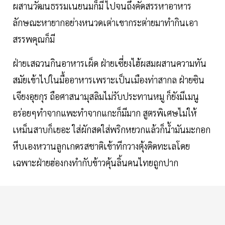
ผสานวัฒนธรรมเนยนมก็มี ไปจนถึงคัดสรรหาอาหาร
ลักษณะหายากอย่างหนวดเต่าเขากระต่ายมาทำกินเอา
สรรพคุณก็มี
ฝ่ายเสฉวนกินอาหารเผ็ด ฝ่ายเซี่ยงไฮ้ผสมผสานความทัน
สมัยเข้าไปในมื้ออาหารเพราะเป็นเมืองท่าสากล ฝ่ายซิน
เจียงอุยกุร ถือศาสนามุสลิมไม่รับประทานหมู ก็ยังมีเมนู
อร่อยๆทำจากแพะทำจากแกะก็มีมาก สูตรพิเศษไม่ให้
เหม็นสาบก็เยอะ ใส่ผักสดใส่พริกหยวกแล้วก็น้ำมันมะกอก
หีบเองหวานลูกเกดรสชาติเข้าทีกวางตุ้งติดทะเลโดย
เฉพาะฝ่ายฮ่องกงทำกับข้าวคุ้นลิ้นคนไทยถูกปาก