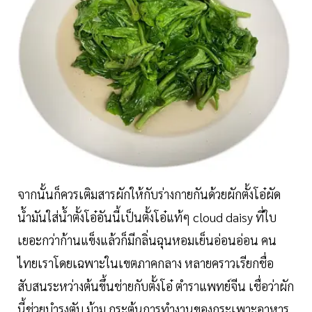
จากนั้นก็ควรเติมสารผักให้กับร่างกายกันด้วยผักตั้งโอ๋ผัด
น้ำมันใส่น้ำตั้งโอ๋อันนี้เป็นตั้งโอ๋แท้ๆ cloud daisy ที่ใบ
เยอะกว่าก้านแข็งแล้วก็มีกลิ่นฉุนหอมเย็นอ่อนอ่อน คน
ไทยเราโดยเฉพาะในเขตภาคกลาง หลายคราวเรียกชื่อ
สับสนระหว่างต้นขึ้นช่ายกับตั้งโอ๋ ตำราแพทย์จีน เชื่อว่าผัก
นี้ช่วยบำรุงตับ ม้าม กระตุ้นการทำงานของกระเพาะอาหาร