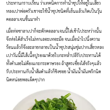
ประทานกราบเรียน ว่าเทคนิคการทำน้ำซุปให้อยู่ในเสี่ยว
หลงเปาพ่อครัวเขาจะใช้น้ำซุปชนิดที่เย็นแล้วเกิดเป็นวุ้น
คอลลาเจนขึ้นมาทำ
เมื่อห่อซาลาเปาก็จะตักคอลลาเจนนี้ใส่เข้าไประหว่างนั้น
จึงห่อได้สำเร็จไม่หกเลอะเทอะมือ จนเมื่อนำไปนึ่งความ
ร้อนแล้วก็จึงละลายกลายเป็นน้ำซุปรสนุ่มชุ่มปากเสี่ยวหลง
เปาวันนี้มีไส้เนื้อปูรองมาด้วยใบกะหล่ำปลีรับประทานได้
ทั้งคำเลยไม่ต้องแกะกระดาษรอง ถ้าสูตรเซี่ยงไฮ้จริงๆแล้ว
รับประทานกับน้ำส้มดำแล้วก็ขิงซอย น้ำมันน้ำมันพริกนิด
นิดหน่อยพอเผ็ดๆปาก