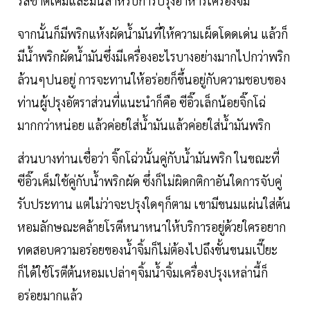
รสชาติเค็มและมันสำหรับการปรุงอาหารเครื่องจิ้ม
จากนั้นก็มีพริกแห้งผัดน้ำมันที่ให้ความเผ็ดโดดเด่น แล้วก็
มีน้ำพริกผัดน้ำมันซึ่งมีเครื่องอะไรบางอย่างมากไปกว่าพริก
ล้วนๆปนอยู่ การจะทานให้อร่อยก็ขึ้นอยู่กับความชอบของ
ท่านผู้ปรุงอัตราส่วนที่แนะนำก็คือ ซีอิ๊วเล็กน้อยจิ๊กโฉ่
มากกว่าหน่อย แล้วค่อยใส่น้ำมันแล้วค่อยใส่น้ำมันพริก
ส่วนบางท่านเชื่อว่า จิ๊กโฉ่วนั้นคู่กับน้ำมันพริก ในขณะที่
ซีอิ๊วเค็มใช้คู่กับน้ำพริกผัด ซึ่งก็ไม่ผิดกติกาอันใดการจับคู่
รับประทาน แต่ไม่ว่าจะปรุงใดๆก็ตาม เขามีขนมแผ่นใส่ต้น
หอมลักษณะคล้ายโรตีหนาหนาให้บริการอยู่ด้วยใครอยาก
ทดสอบความอร่อยของน้ำจิ้มก็ไม่ต้องไปถึงขั้นขนมเปี๊ยะ
ก็ได้ใช้โรตีต้นหอมเปล่าๆจิ้มน้ำจิ้มเครื่องปรุงเหล่านี้ก็
อร่อยมากแล้ว