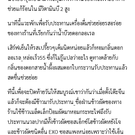
ช่วยแก้ร้อนใน มีวิตามินบี 2 สูง
นาทีนี้แวะพักเพื่อรับประทานเครื่องดื่มช่วยย่อยรสอร่อย
ของทางร้านที่เรียกกันว่าน้ำบ๊วยดอกลอเรล
เสิร์ฟเย็นให้รสเปรี้ยวๆเค็มนิดหน่อยแล้วก็หอมกลิ่นดอก
ลอเรล_หล่อเร็ว55 ซึ่งก็ไม่รู้แปลว่าอะไร ดูทางคล้ายกับ
กลิ่นของดอกสายน้ำผึ้งผสมดอกใบกระวานรับประทานแล้ว
สดชื่นช่วยย่อย
ทีนี้เพื่อจะปิดท้ายวันให้สมบูรณ์เขาว่ากันว่าเมื่อตั้งโต๊ะจีน
แล้วก็จะต้องมีข้าวมารับประทาน_ชื่อฝ่านข้าวผัดของทาง
ร้านใช้ข้าวเมล็ดเล็กป้อมผัดมาหอมกระทะไฟถึงรับ
ประทานนวลปากมีทั้งข้าวผัดซอสเอ็กซ์โฮข้าวผัดหยังโจ
และข้าวผัดชนิดอื่น EXO ซอสแพงหน่อยเพราะว่าใช้เอ็น