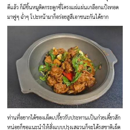
ดีแล้ว ก็มีชิ้นหมูติดกระดูกซี่โครงแผ่แผ่นเกลือกแป้งทอด
มาฟูๆ ฉ่ำๆ โปะหน้ามาก็อร่อยสูสีเอาชนะกันได้ยาก
ท่านที่อยากได้ของเผ็ดเปรี้ยวรับประทานเป็นก๋วยเตี๋ยวสัก
หน่อยก็ขอแนะนำให้สั่งแบบปรุงเสฉวนก็จะได้รสชาติเผ็ด