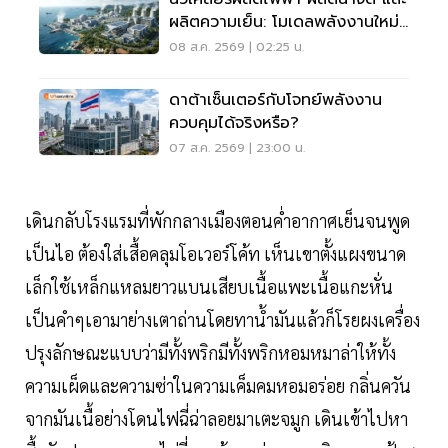
ผลิตความเย็น: โมเดลพลังงานใหม่
สำหรับ AI Data Center แห่ง
08 ส.ค. 2569 | 02:25 น.
อนาคต
ดาต้าเซ็นเตอร์กับโจทย์พลังงาน
ควบคุมได้จริงหรือ?
07 ส.ค. 2569 | 23:00 น.
เดินกลับโรงแรมที่พักกลางเมืองตอนค่ำอากาศเย็นจนพูด
เป็นไอ ต้องใส่เสื้อคลุมโอเวอร์โค้ท เห็นเขาตั้งแผงขนาด
เล็กใช้เหล็กแหลมยาวแบนเสียบเนื้อแพะเนื้อแกะหั่น
เป็นคำๆเอามาย่างเตาถ่านโดยทาน้ำมันแล้วก็โรยผงเครื่อง
ปรุงลักษณะแบบว่ามีทั้งพริกมีทั้งพริกหอมหมาล่าให้ทั้ง
ความเผ็ดและความซ่าในความเค็มคมหอมอร่อย กลิ่นควัน
จากมันเนื้อย่างโดนไฟฉี่ฉ่าลอยมาเตะจมูก เดินเข้าไปหา