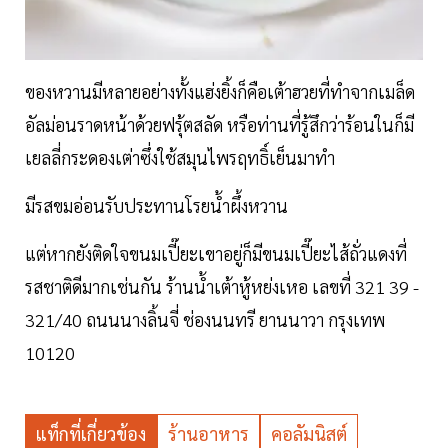
ของหวานมีหลายอย่างทั้งแฮ่งยิ้งก็คือเต้าฮวยที่ทำจากเมล็ด
อัลม่อนราดหน้าด้วยฟรุ้ตสลัด หรือท่านที่รู้สึกว่าร้อนในก็มี
เยลลี่กระดองเต่าซึ่งใช้สมุนไพรฤทธิ์เย็นมาทำ
มีรสขมอ่อนรับประทานโรยน้ำผึ้งหวาน
แต่หากยังติดใจขนมเปี๊ยะเขาอยู่ก็มีขนมเปี๊ยะไส้ถั่วแดงที่
รสชาติดีมากเช่นกัน ร้านน้ำเต้าหู้หย่งเหอ เลขที่ 321 39 -
321/40 ถนนนางลิ้นจี่ ช่องนนทรี ยานนาวา กรุงเทพ
10120
แท็กที่เกี่ยวข้อง
ร้านอาหาร
คอลัมนิสต์