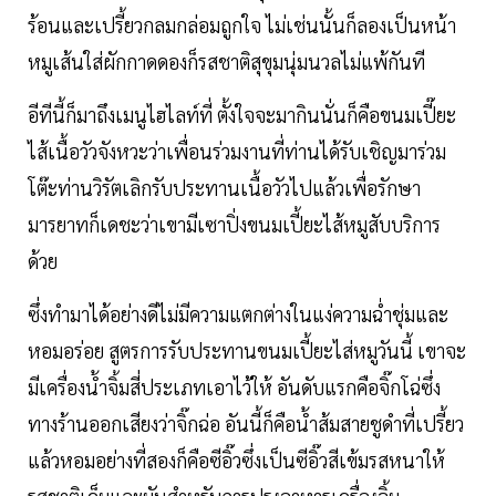
ร้อนและเปรี้ยวกลมกล่อมถูกใจ ไม่เช่นนั้นก็ลองเป็นหน้า
หมูเส้นใส่ผักกาดดองก็รสชาติสุขุมนุ่มนวลไม่แพ้กันที
อีทีนี้ก็มาถึงเมนูไฮไลท์ที่ ตั้งใจจะมากินนั่นก็คือขนมเปี๊ยะ
ไส้เนื้อวัวจังหวะว่าเพื่อนร่วมงานที่ท่านได้รับเชิญมาร่วม
โต๊ะท่านวิรัตเลิกรับประทานเนื้อวัวไปแล้วเพื่อรักษา
มารยาทก็เดชะว่าเขามีเซาปิ่งขนมเปี้ยะไส้หมูสับบริการ
ด้วย
ซึ่งทำมาได้อย่างดีไม่มีความแตกต่างในแง่ความฉ่ำชุ่มและ
หอมอร่อย สูตรการรับประทานขนมเปี้ยะไส่หมูวันนี้ เขาจะ
มีเครื่องน้ำจิ้มสี่ประเภทเอาไว้ให้ อันดับแรกคือจิ๊กโฉ่ซึ่ง
ทางร้านออกเสียงว่าจิ๊กฉ่อ อันนี้ก็คือน้ำส้มสายชูดำที่เปรี้ยว
แล้วหอมอย่างที่สองก็คือซีอิ๊วซึ่งเป็นซีอิ๊วสีเข้มรสหนาให้