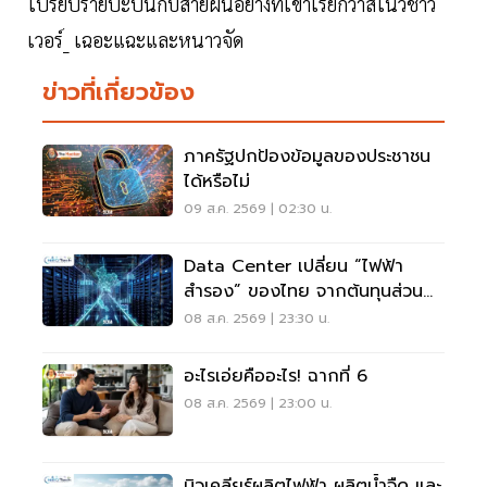
โปรยปรายปะปนกับสายฝนอย่างที่เขาเรียกว่าสโนว์ชาว
เวอร์_ เฉอะแฉะและหนาวจัด
ข่าวที่เกี่ยวข้อง
ภาครัฐปกป้องข้อมูลของประชาชน
ได้หรือไม่
09 ส.ค. 2569 | 02:30 น.
Data Center เปลี่ยน “ไฟฟ้า
สำรอง” ของไทย จากต้นทุนส่วน
เกินสู่โอกาสเศรษฐกิจใหม่
08 ส.ค. 2569 | 23:30 น.
อะไรเอ่ยคืออะไร! ฉากที่ 6
08 ส.ค. 2569 | 23:00 น.
นิวเคลียร์ผลิตไฟฟ้า ผลิตน้ำจืด และ