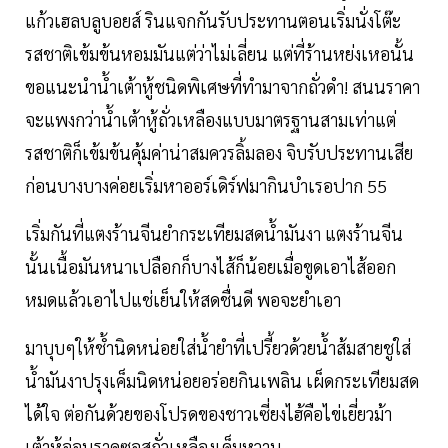
แก้วเฮลบลูบอยส์ รินแจกกันรับประทานตอนเริ่มนั่งโต๊ะ
รสชาติเข้มข้นหอมมันแต่ว่าไม่เลี่ยน แต่ที่ร้านหย่งเหอนั้น
ขอแนะนำน้ำเต้าหู้ชนิดพิเศษที่ทำมาจากถั่วดำ! สนนราคา
จะแพงกว่าน้ำเต้าหู้ถั่วเหลืองแบบมาตรฐานสามเท่าแต่
รสชาติก็เข้มข้นคุ้มค่าน่าสมควรลิ้มลอง จิบรับประทานเสีย
ก่อนบางบางค่อยเริ่มหาออร์เดิร์ฟมากินบำเรอปาก 55
เริ่มกันที่แตงร้านจีนยำกระเทียมสดน้ำมันงา แตงร้านจีน
นั้นเนื้อมันหนาเปลือกก็บางไส้ก็น้อยเมื่อขูดเอาไส้ออก
หมดแล้วเอาไปแช่เย็นให้สดชื่นดี พอจะยำเอา
มาบุบๆให้ช้ำนิดหน่อยใส่น้ำยำที่เปรี้ยวด้วยน้ำส้มสายชูใส่
น้ำมันงาปรุงเค็มนิดหน่อยอร่อยกินเพลิน เผ็ดกระเทียมสด
ได้ใจ ต่อกันด้วยของโปรดของชาวเซี่ยงไฮ้คือไข่เยี่ยวม้า
เต้าหู้อ่อนราดซอสถั่วเหลืองเค็มหวาน