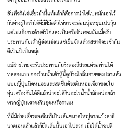
อันที่จริงไข่เยี่ยวม้านี้แท้แล้วก็คือการนำไข่ไปหมักเอาไว้
กับด่างผู้ใดทำได้ดีมีฝีมือตัวไข่ขาวจะอ่อนนุ่มหยุ่นเปนวุ้น
แต่ไม่แข็งกระด้างตัวไข่แดงเป็นครีมข้นหอมมันเมื่อรับ
ประทานกับเต้าหู้อ่อนอ่อนแช่เย็นจัดแล้วรสชาติจะเข้ากัน
ดีเป็นปี่เป็นขลุ่ย
แม้ฝ่ายไทยจะรับประทานกับขิงดองสีสวยแต่ขอท่านได้
ทดลองแบบของร้านน้ำเต้าหู้นี้ดูบ้างมีกลิ่นอายของปลาแห้ง
แบบญี่ปุ่นนิดหน่อยและสดชื่นด้วยต้นหอมเขียวซอยใบ
อุ่นเครื่องกันได้ดีแล้วน่าจะได้กินอะไรน้ำน้ำสักหน่อยถ้า
พวกญี่ปุ่นเขาคงกินอุดงหรือราเมง
ที่นี่มีก๋วยเตี๋ยวของจีนที่เป็นเส้นขนาดใหญ่จากแป้งสาลี
นวดเองแล้วแล้วก็ยืดเส้นนั้นเอาไปลวก เมื่อได้น้ำซุปดี