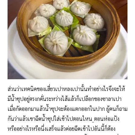
ส่วนว่าเทคนิคของเสี่ยวเปาหลงเปานั้นทำอย่างไรจึงจะให้
มีน้ำซุปอยู่ตรงกคั่นระหว่างไส้แล้วก็เปลือกของซาลาเปา
เมื่อกัดออกมาแล้วน้ำซุปจะต้องแตกออกในปาก ผู้คนก็ถาม
กันว่าแล้วเขาฉีดน้ำซุปใส่เข้าไปตอนไหน_ตอนห่อแป้ง
หรืออย่างไรหรือนึ่งเสร็จแล้วค่อยฉีดเข้าไปอันนี้ก็ต้อง