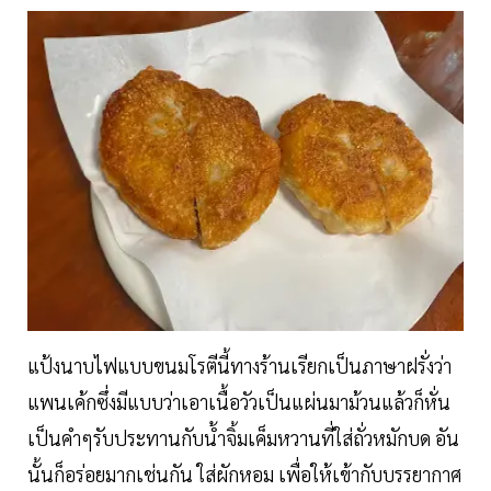
แป้งนาบไฟแบบขนมโรตีนี้ทางร้านเรียกเป็นภาษาฝรั่งว่า
แพนเค้กซึ่งมีแบบว่าเอาเนื้อวัวเป็นแผ่นมาม้วนแล้วก็หั่น
เป็นคำๆรับประทานกับน้ำจิ้มเค็มหวานที่ใส่ถั่วหมักบด อัน
นั้นก็อร่อยมากเช่นกัน ใส่ผักหอม เพื่อให้เข้ากับบรรยากาศ