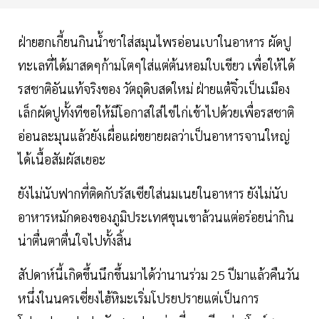
ฝ่ายฮกเกี้ยนกินน้ำชาใส่สมุนไพรอ่อนเบาในอาหาร ผัดปู
ทะเลที่ได้มาสดๆก้ามโตๆใส่แต่ต้นหอมใบเขียว เพื่อให้ได้
รสชาติอันแท้จริงของ วัตถุดิบสดใหม่ ฝ่ายแต้จิ๋วเป็นเมือง
เล็กผัดปูทั้งทีขอให้มีโอกาสใส่ไข่ไก่เข้าไปด้วยเพื่อรสชาติ
อ่อนละมุนแล้วยังเผื่อแผ่ขยายผลว่าเป็นอาหารจานใหญ่
ได้เนื้อสัมผัสเยอะ
ยังไม่นับฟากที่ติดกับรัสเซียใส่นมเนยในอาหาร ยังไม่นับ
อาหารหมักดองของภูมิประเทศขุนเขาล้วนแต่อร่อยน่ากิน
น่าตื่นตาตื่นใจไปทั้งสิ้น
สัปดาห์นี้เกิดขึ้นนึกขึ้นมาได้ว่านานร่วม 25 ปีมาแล้วคืนวัน
หนึ่งในนครเซี่ยงไฮ้หิมะเริ่มโปรยปรายแต่เป็นการ