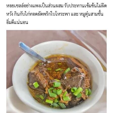
หอยเชลล์อย่างแพงเป็นส่วนผสม รับประทานเข้มข้นไม่ผิด
หวัง กินกับไก่ทอดผัดพริกใบโหระพา และ หมูตุ๋นสามชั้น
อิ่มดีแน่นอน