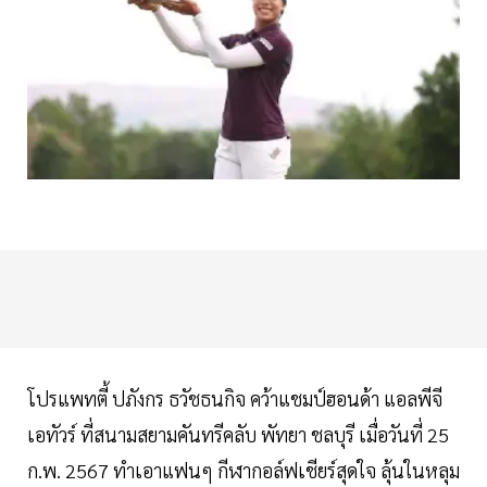
โปรแพทตี้ ปภังกร ธวัชธนกิจ คว้าแชมป์ฮอนด้า แอลพีจี
เอทัวร์ ที่สนามสยามคันทรีคลับ พัทยา ชลบุรี เมื่อวันที่ 25
ก.พ. 2567 ทำเอาแฟนๆ กีฬากอล์ฟเชียร์สุดใจ ลุ้นในหลุม