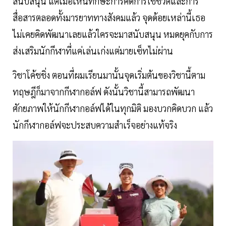
สนับสนุน แต่เมื่อเห็นทักษะการคิดการใช้ชีวิตและการ
สื่อสารตลอดทั้งมารยาททางสังคมแล้ว จุดด้อยเหล่านี้เธอ
ไม่เคยคิดพัฒนาเลยแล้วใครจะมาสนับสนุน หมดยุคกับการ
ส่งเสริมนักกีฬาที่แค่เล่นเก่งแต่มายเซ็ทไม่ผ่าน
วิชาโค้ชชิ่ง ตอนที่ผมเรียนมานั้นจุดเริ่มต้นของวิชานี้ตาม
ทฤษฎีก็มาจากกีฬากอล์ฟ ดังนั้นวิชานี้สามารถพัฒนา
ศักยภาพให้นักกีฬากอล์ฟได้ในทุกมิติ มองบวกคิดบวก แล้ว
นักกีฬากอล์ฟจะประสบความสำเร็จอย่างแท้จริง