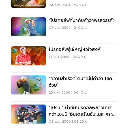
สาหัส
24 ก.พ. 2564 | 02:24 น.
"โปรกอล์ฟที่มากับคำว่าพรสวรรค์"
07 ต.ค. 2565 | 21:00 น.
โปรกอล์ฟรุ่นใหญ่หัวใจสิงห์
14 ต.ค. 2565 | 22:00 น.
"ความสำเร็จที่ได้มาไม่มีคำว่า โชค
ช่วย"
25 ก.พ. 2566 | 00:10 น.
"โปรเม" นำทีมโปรกอล์ฟสาวไทย”
คว้าแชมป์ 'อินเตอร์เนชันแนล ครา
วน์' ครั้งแรก
08 พ.ค. 2566 | 08:25 น.