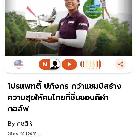
โปรแพทตี้ ปภังกร คว้าแชมป์สร้าง
ความสุขให้คนไทยที่ชื่นชอบกีฬา
กอล์ฟ
By
คชสีห์
26 ก.พ. 67 | 20:55 น.