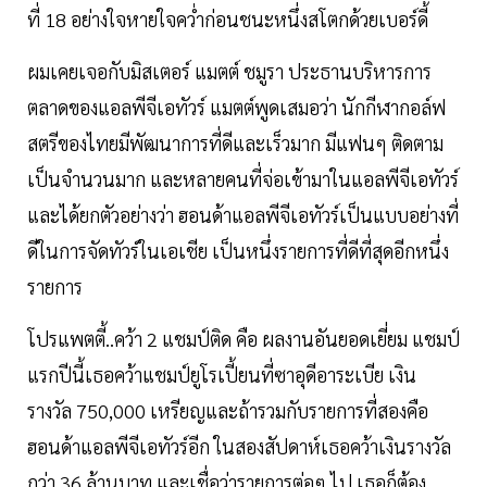
ที่ 18 อย่างใจหายใจคว่ำก่อนชนะหนึ่งสโตกด้วยเบอร์ดี้
ผมเคยเจอกับมิสเตอร์ แมตต์ ชมูรา ประธานบริหารการ
ตลาดของแอลพีจีเอทัวร์ แมตต์พูดเสมอว่า นักกีฬากอล์ฟ
สตรีของไทยมีพัฒนาการที่ดีและเร็วมาก มีแฟนๆ ติดตาม
เป็นจำนวนมาก และหลายคนที่จ่อเข้ามาในแอลพีจีเอทัวร์
และได้ยกตัวอย่างว่า ฮอนด้าแอลพีจีเอทัวร์เป็นแบบอย่างที่
ดีในการจัดทัวร์ในเอเชีย เป็นหนึ่งรายการที่ดีที่สุดอีกหนึ่ง
รายการ
โปรแพตตี้..คว้า 2 แชมป์ติด คือ ผลงานอันยอดเยี่ยม แชมป์
แรกปีนี้เธอคว้าแชมป์ยูโรเปี้ยนที่ซาอุดีอาระเบีย เงิน
รางวัล 750,000 เหรียญและถ้ารวมกับรายการที่สองคือ
ฮอนด้าแอลพีจีเอทัวร์อีก ในสองสัปดาห์เธอคว้าเงินรางวัล
กว่า 36 ล้านบาท และเชื่อว่ารายการต่อๆ ไป เธอก็ต้อง