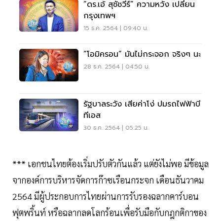
“ดร.เอ้ สุชัชวีร์” ความหวัง เปลี่ยน
กรุงเทพฯ
15 ธ.ค. 2564 | 09:40 น.
“โอมิครอน” มันไม่กระจอก จริงๆ นะ
28 ธ.ค. 2564 | 04:50 น.
รัฐบาลระวัง เสียค่าโง่ ปมรถไฟฟ้าบี
ทีเอส
30 ธ.ค. 2564 | 05:25 น.
*** เอกชนไทยต้องเริ่มปรับตัวกันแล้ว แต่ยังไม่พอ มีข้อมูล
จากองค์การบริหารจัดการก๊าซเรือนกระจก เดือนธันวาคม
2564 มีผู้ประกอบการไทยผ่านการรับรองฉลากคาร์บอน
ฟุตพริ้นท์ หรือฉลากลดโลกร้อนเพื่อรับมือกับกฎกติกาของ