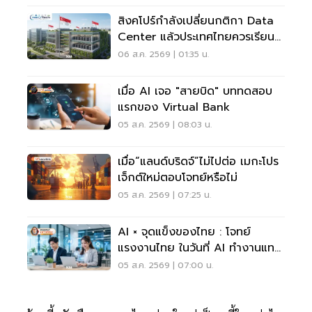
สิงคโปร์กำลังเปลี่ยนกติกา Data
Center แล้วประเทศไทยควรเรียนรู้
อะไร?
06 ส.ค. 2569 | 01:35 น.
เมื่อ AI เจอ "สายบิด" บททดสอบ
แรกของ Virtual Bank
05 ส.ค. 2569 | 08:03 น.
เมื่อ“แลนด์บริดจ์”ไม่ไปต่อ เมกะโปร
เจ็กต์ใหม่ตอบโจทย์หรือไม่
05 ส.ค. 2569 | 07:25 น.
AI × จุดแข็งของไทย : โจทย์
แรงงานไทย ในวันที่ AI ทำงานแทน
เราได้มากขึ้น
05 ส.ค. 2569 | 07:00 น.