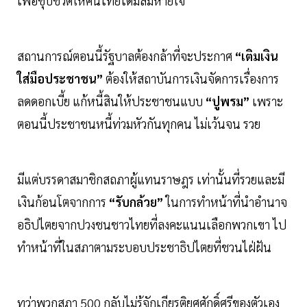
เพื่อชุบชีวิตให้คนไทยได้มีลมหายใจ
สถานการณ์ตอนนี้รัฐบาลต้องกล้าที่จะประกาศ
“เติมเงิน
ใส่มือประชาชน”
ต้องให้สถาบันการเงินจัดการเรื่องการ
ลดดอกเบี้ย แก้หนี้สินให้ประชาชนแบบ
“ปูพรม”
เพราะ
ตอนนี้ประชาชนหนี้ท่วมหัวกันทุกคน ไม่เว้นจน รวย
มีแต่บรรดาสมาชิกสถภาผู้แทนราษฎร เท่านั้นที่รวยและมี
เงินก้อนโตจากการ
“รับกล้วย”
ในการทำหน้าที่นำอำนาจ
อธิปไตยจากปวงชนชาวไทยที่ลงคะแนนเลือกพวกเขา ไป
ทำหน้าที่ในสภาตามระบอบประชาธิปไตยที่ชวนไฝ่ฝัน
ทว่าพวกสภา 500 กลับไม่รู้จักเกียรติยศศักดิ์ศรีของตัวเอง