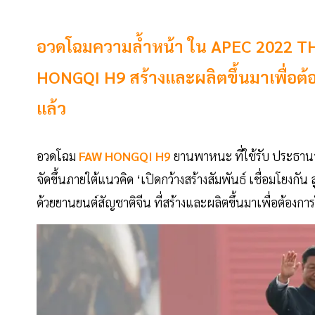
อวดโฉมความล้ำหน้า ใน APEC 2022 THAI
HONGQI H9 สร้างและผลิตขึ้นมาเพื่อต้อ
แล้ว
อวดโฉม
FAW HONGQI H9
ยานพาหนะ ที่ใช้รับ ประธานา
จัดขึ้นภายใต้แนวคิด ‘เปิดกว้างสร้างสัมพันธ์ เชื่อมโยงก
ด้วยยานยนต์สัญชาติจีน ที่สร้างและผลิตขึ้นมาเพื่อต้องกา