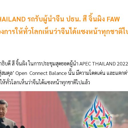
LAND รถรับผู้นำจีน ปธน. สี จิ้นผิง FAW
งการให้ทั่วโลกเห็นว่าจีนได้แซงหน้าทุกชาติไ
ธิบดี สี จิ้นผิง ในการประชุมสุดยอดผู้นำ APEC THAILAND 202
ัน สู่สมดุล’ Open Connect Balance นั้น มีความโดดเด่น และแตกต่
รให้ทั่วโลกเห็นว่าจีนได้แซงหน้าทุกชาติไปแล้ว