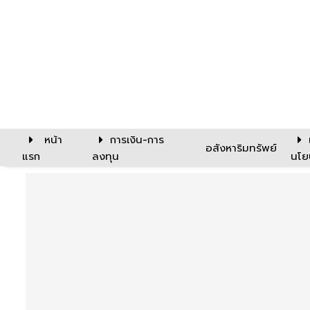
หน้า
การเงิน-การ
อสังหาริมทรัพย์
แรก
ลงทุน
นโย