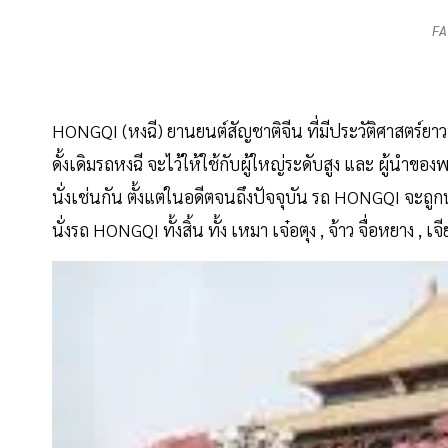
FA
HONGQI (หงฉี) ยานยนต์สัญชาติจีน ที่มีประวัติศาสตร์ยาวน
ดั้งเดิมรถหงฉี จะไว้ให้ใช้กับผู้ใหญ่ระดับสูง และ ผู้นำขอ
นั่งเช่นกัน ตั้งแต่ในอดีตจนถึงปัจจุบัน รถ HONGQI จะถู
นั่งรถ HONGQI ทั้งสิ้น ทั้ง เหมา เจ๋อตุง , จ้าว จื่อหยาง , เจี