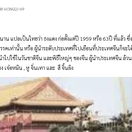
W HONGQI H9
าน แปลเป็นไทยว่า ธงแดง ก่อตั้งแต่ปี 1959 หรือ 63ปี ที่แล้ว ซึ่ง
งพรรคเท่านั้น หรือ ผู้นำระดับประเทศที่ไปเยือนที่ประเทศจีนก็จะได
กนำไปใช้ในวันชาติจีน และพิธีใหญ่ๆ ของจีน ผู้นำประเทศจีน ล้วน
ยง เจ๋อหมิน , หู จิ่นเทา และ สี จิ้นผิง