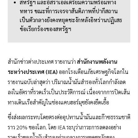
สหรัฐฯ และอิสราเอลเตรียมความพร้อมทาง
ทหาร ขณะที่การเจรจาสันติภาพที่ปากีสถาน
เป็นตัวกลางยังคงหยุดชะงักหลังอิหร่านปฏิเสธ
ข้อเรียกร้องของสหรัฐฯ
สำนักข่าวต่างประเทศ รายงานว่า
สำนักงานพลังงาน
ระหว่างประเทศ (IEA)
ออกโรงเตือนภัยเศรษฐกิจโลกใน
รายงานฉบับล่าสุดว่า ปริมาณน้ำมันสำรองทั่วโลกกำลังลด
ลงในอัตราที่รวดเร็วเป็นประวัติการณ์ เนื่องจากการปิดเส้น
ทางเดินเรือสำคัญในช่องแคบฮอร์มุซยังคงยืดเยื้อ
ซึ่งส่งผลกระทบโดยตรงต่ออุปทานน้ำมันและก๊าซธรรมชาติ
ราว 20% ของโลก. โดย IEA ระบุว่าภาวะการลดลงอย่าง
รวดเร็วของน้ำมันสำรองท่ามกลางการหยุดชะงักของ