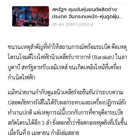
สหรัฐฯ คุมเข้มหุ่นยนต์ผลิตต่าง
ประเทศ จีนกระทบหนัก-หุ่นดูดฝุ่น
โดนด้วย
05 ส.ค. 2569 | 02:52 น.
ชนวนเหตุสำคัญที่ทำให้สถานการณ์พร้อมระเบิด คือเหตุ
โดรนโจมตีโรงไฟฟ้านิวเคลียร์บารากาห์ (Barakah) ในอา
บูดาบี สหรัฐอาหรับเอมิเรตส์ จนเกิดเพลิงไหม้ที่เครื่อง
กำเนิดไฟฟ้า
แม้หน่วยงานกำกับดูแลนิวเคลียร์จะยืนยันว่าระบบความ
ปลอดภัยทางรังสีไม่ได้รับผลกระทบและเครื่องปฏิกรณ์ยัง
ทำงานปกติ แต่เหตุการณ์นี้บวกกับการที่ซาอุดีอาระเบีย
สกัดโดรนได้อีก 3 ลำ ยิ่งตอกย้ำว่าข้อตกลงหยุดยิงที่เริ่มขึ้น
เมื่อวันที่ 8 เมษายน กำลังล่มสลาย