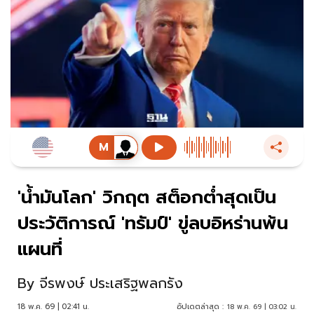
'น้ำมันโลก' วิกฤต สต็อกต่ำสุดเป็น
ประวัติการณ์ 'ทรัมป์' ขู่ลบอิหร่านพ้น
แผนที่
By
จีรพงษ์ ประเสริฐพลกรัง
18 พ.ค. 69 | 02:41 น.
อัปเดตล่าสุด :
18 พ.ค. 69 | 03:02 น.