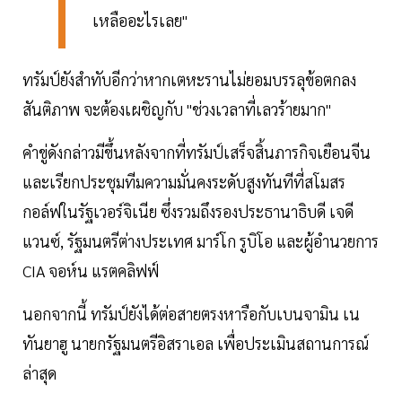
เหลืออะไรเลย"
ทรัมป์ยังสำทับอีกว่าหากเตหะรานไม่ยอมบรรลุข้อตกลง
สันติภาพ จะต้องเผชิญกับ "ช่วงเวลาที่เลวร้ายมาก"
คำขู่ดังกล่าวมีขึ้นหลังจากที่ทรัมป์เสร็จสิ้นภารกิจเยือนจีน
และเรียกประชุมทีมความมั่นคงระดับสูงทันทีที่สโมสร
กอล์ฟในรัฐเวอร์จิเนีย ซึ่งรวมถึงรองประธานาธิบดี เจดี
แวนซ์, รัฐมนตรีต่างประเทศ มาร์โก รูบิโอ และผู้อำนวยการ
CIA จอห์น แรตคลิฟฟ์
นอกจากนี้ ทรัมป์ยังได้ต่อสายตรงหารือกับเบนจามิน เน
ทันยาฮู นายกรัฐมนตรีอิสราเอล เพื่อประเมินสถานการณ์
ล่าสุด