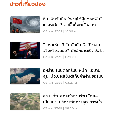
ข่าวที่เกี่ยวข้อง
จีน เพิ่มรับมือ “พายุไต้ฝุ่นดอลฟิน”
แรงระดับ 3 จ่อขึ้นฝั่งตะวันออก
08 ส.ค. 2569 | 10:39 น.
วิเคราะห์ท่าที 'โดนัลด์ ทรัมป์' ถอย
จริงหรือจนมุม? ดีลอิหร่านเปิดฮอร์
มุซ
06 ส.ค. 2569 | 06:08 น.
อิหร่าน เมินดีลทรัมป์ ผนึก 'โอมาน'
ลุยแบ่งเปอร์เซ็นต์เก็บค่าผ่านฮอร์มุซ
06 ส.ค. 2569 | 03:27 น.
ครม. ตั้ง 'คณะทำงานร่วม ไทย–
เมียนมา' บริการจัดการคุณภาพน้ำ
ข้ามแดน
05 ส.ค. 2569 | 08:50 น.