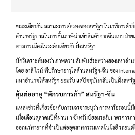
ขณะเดียวกัน สถานะการต่อรองของสหรัฐฯ ในเวทีการค้าก็
อำนาจรัฐบาลในการขึ้นภาษีนำเข้าสินค้าจากจีนแบบฝ่ายเด
ทางการเมืองในระดับเดียวกับฝั่งสหรัฐฯ
นักวิเคราะห์มองว่า ภาพความสัมพันธ์ระหว่างสองมหาอำน
โดย อาลี ไวน์ ที่ปรึกษาอาวุโสด้านสหรัฐฯ-จีน ของ Inte
มหาอำนาจให้สหรัฐฯ ยอมรับ แต่ปัจจุบันกลับเป็นฝั่งสหรัฐ
ลุ้นต่ออายุ “พักรบการค้า” สหรัฐฯ-จีน
แหล่งข่าวที่เกี่ยวข้องกับการเจรจาระบุว่า การหารือรอบนี้
เมื่อเดือนตุลาคมปีที่ผ่านมา ซึ่งทรัมป์ยอมระงับมาตรการภ
ออกแร่หายากที่จำเป็นต่ออุตสาหกรรมเทคโนโลยี รถยนต