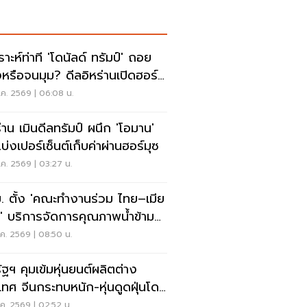
ราะห์ท่าที 'โดนัลด์ ทรัมป์' ถอย
งหรือจนมุม? ดีลอิหร่านเปิดฮอร์
ค. 2569 | 06:08 น.
ร่าน เมินดีลทรัมป์ ผนึก 'โอมาน'
บ่งเปอร์เซ็นต์เก็บค่าผ่านฮอร์มุซ
ค. 2569 | 03:27 น.
. ตั้ง 'คณะทำงานร่วม ไทย–เมีย
' บริการจัดการคุณภาพน้ำข้าม
น
ค. 2569 | 08:50 น.
ัฐฯ คุมเข้มหุ่นยนต์ผลิตต่าง
เทศ จีนกระทบหนัก-หุ่นดูดฝุ่นโดน
ย
ค. 2569 | 02:52 น.