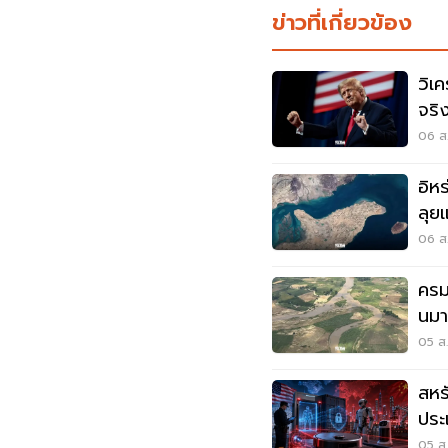
ข่าวที่เกี่ยวข้อง
วิเค
จริ
มุซ
06 ส.
อิห
ลุยแ
06 ส.
ครม
นมา
แด
05 ส.
สหร
ประ
ด้ว
05 ส.