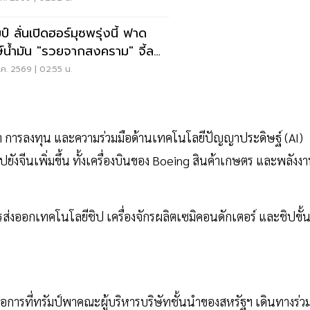
ป์ ลั่นเปิดฮอร์มุซพรุ่งนี้ ฟาด
ษ์น้ำมัน "รวยจากสงคราม" จี้ลด
าด่วน
ค. 2569 | 02:55 น.
รค้า การลงทุน และความร่วมมือด้านเทคโนโลยีปัญญาประดิษฐ์ (AI)
นไปยังจีนเพิ่มขึ้น ทั้งเครื่องบินของ Boeing สินค้าเกษตร และพลังง
ส่งออกเทคโนโลยีชิป เครื่องจักรผลิตเซมิคอนดักเตอร์ และชิปขั้
คือการที่ทรัมป์พาคณะผู้บริหารบริษัทชั้นนำของสหรัฐฯ เดินทางร่ว