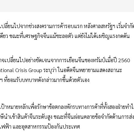
เปลี่ยนไปจากช่วงสงครามการค้ารอบแรก หลังศาลสหรัฐฯ เริ่มจำกั
ียว ขณะที่เศรษฐกิจจีนแม้ชะลอตัว แต่ยังไม่ได้เผชิญแรงกดดัน
าจเปลี่ยนไปอย่างชัดเจนจากการเยือนจีนของทรัมป์เมื่อปี 2560
rnational Crisis Group ระบุว่า ในอดีตจีนพยายามแสดงสถานะ
ฯ ที่ยอมรับบทบาทดังกล่าวมากขึ้นด้วยตัวเอง
มีเป้าหมายหลักเพื่อรักษาข้อตกลงพักรบทางการค้าที่ทั้งสองฝ่ายทำไว
าษีนำเข้าสินค้าจีนระดับสูง ขณะที่จีนผ่อนคลายข้อจำกัดด้านการส่ง
์ไฟฟ้า และอุตสาหกรรมป้องกันประเทศ