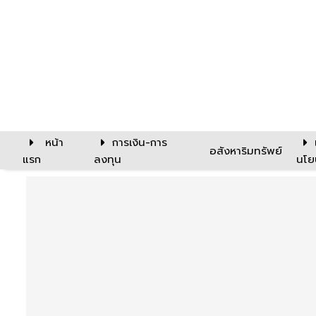
หน้า
การเงิน-การ
อสังหาริมทรัพย์
แรก
ลงทุน
นโย