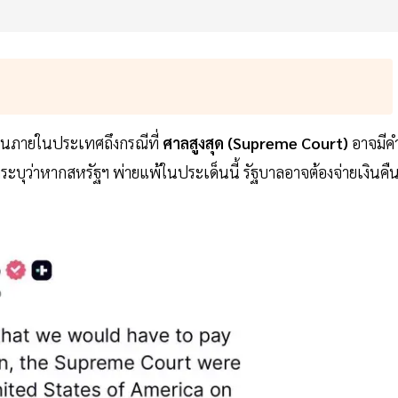
ตือนภายในประเทศถึงกรณีที่
ศาลสูงสุด (Supreme Court)
อาจมีค
ะบุว่าหากสหรัฐฯ พ่ายแพ้ในประเด็นนี้ รัฐบาลอาจต้องจ่ายเงินคื