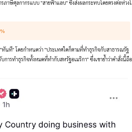
ตรการภาษีศุลกากรแบบ "สายฟ้าแลบ" ซึ่งส่งผลกระทบโดยตรงต่อห่วงโ
25%
ช้ "ทันที" โดยกำหนดว่า "ประเทศใดก็ตามที่ทำธุรกิจกับสาธารณรัฐ
รทำธุรกิจทั้งหมดที่ทำกับสหรัฐอเมริกา" ซึ่งเขาย้ำว่าคำสั่งนี้ถือ