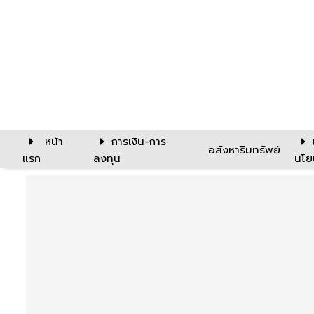
หน้า
การเงิน-การ
อสังหาริมทรัพย์
แรก
ลงทุน
นโย