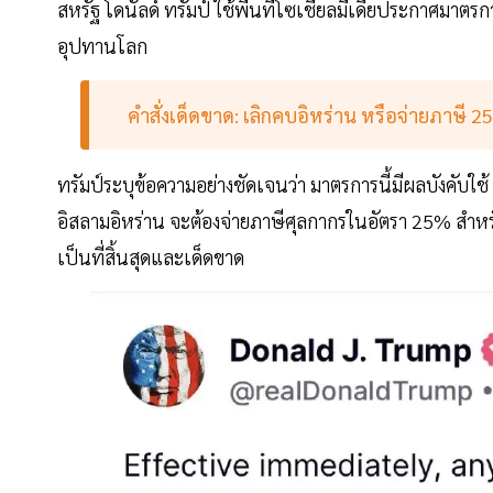
สหรัฐ โดนัลด์ ทรัมป์ ใช้พื้นที่โซเชียลมีเดียประกาศมา
อุปทานโลก
คำสั่งเด็ดขาด: เลิกคบอิหร่าน หรือจ่ายภาษี 
ทรัมป์ระบุข้อความอย่างชัดเจนว่า มาตรการนี้มีผลบังคับใ
อิสลามอิหร่าน จะต้องจ่ายภาษีศุลกากรในอัตรา 25% สำหรับกา
เป็นที่สิ้นสุดและเด็ดขาด