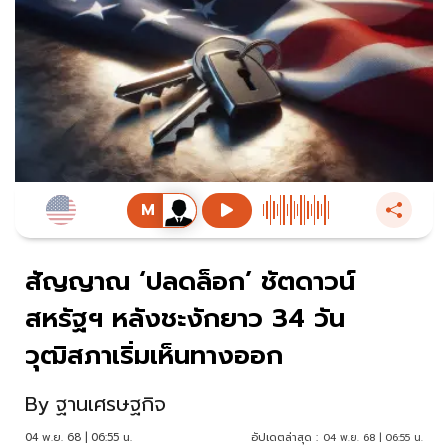
สัญญาณ ‘ปลดล็อก’ ชัตดาวน์
สหรัฐฯ หลังชะงักยาว 34 วัน
วุฒิสภาเริ่มเห็นทางออก
By
ฐานเศรษฐกิจ
04 พ.ย. 68 | 06:55 น.
อัปเดตล่าสุด :
04 พ.ย. 68 | 06:55 น.