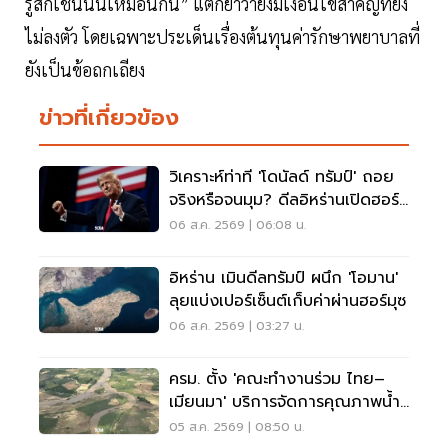
รู้สึกเช่นนั้นเหมือนกัน” แต่ก็ย้ำว่ายังมีเงื่อนไขสำคัญที่ยัง
ไม่ลงตัว โดยเฉพาะประเด็นเรื่องต้นทุนค่ารักษาพยาบาลที่
ยังเป็นข้อถกเถียง
ข่าวที่เกี่ยวข้อง
วิเคราะห์ท่าที 'โดนัลด์ ทรัมป์' ถอย
จริงหรือจนมุม? ดีลอิหร่านเปิดฮอร์
มุซ
06 ส.ค. 2569 | 06:08 น.
อิหร่าน เมินดีลทรัมป์ ผนึก 'โอมาน'
ลุยแบ่งเปอร์เซ็นต์เก็บค่าผ่านฮอร์มุซ
06 ส.ค. 2569 | 03:27 น.
ครม. ตั้ง 'คณะทำงานร่วม ไทย–
เมียนมา' บริการจัดการคุณภาพน้ำ
ข้ามแดน
05 ส.ค. 2569 | 08:50 น.