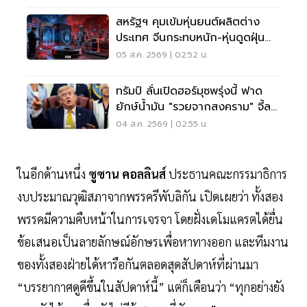
สหรัฐฯ คุมเข้มหุ่นยนต์ผลิตต่าง
ประเทศ จีนกระทบหนัก-หุ่นดูดฝุ่น
โดนด้วย
05 ส.ค. 2569 | 02:52 น.
ทรัมป์ ลั่นเปิดฮอร์มุซพรุ่งนี้ ฟาด
ยักษ์น้ำมัน "รวยจากสงคราม" จี้ลด
ราคาด่วน
04 ส.ค. 2569 | 02:55 น.
ในอีกด้านหนึ่ง
ซูซาน คอลลินส์
ประธานคณะกรรมาธิการ
งบประมาณวุฒิสภาจากพรรครีพับลิกัน เปิดเผยว่า ทั้งสอง
พรรคมีความคืบหน้าในการเจรจา โดยฝั่งเดโมแครตได้ยื่น
ข้อเสนอเป็นลายลักษณ์อักษรเพื่อหาทางออก และทีมงาน
ของทั้งสองฝ่ายได้หารือกันตลอดสุดสัปดาห์ที่ผ่านมา
“บรรยากาศดูดีขึ้นในสัปดาห์นี้” แต่ก็เตือนว่า “ทุกอย่างยัง