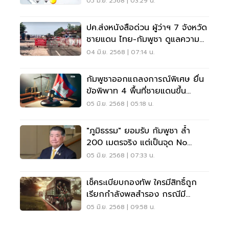
05 มิ.ย. 2568 | 03:29 น.
ปค.ส่งหนังสือด่วน ผู้ว่าฯ 7 จังหวัด
ชายแดน ไทย-กัมพูชา ดูแลความ
ปลอดภัย
04 มิ.ย. 2568 | 07:14 น.
กัมพูชาออกแถลงการณ์พิเศษ ยื่น
ข้อพิพาท 4 พื้นที่ชายแดนขึ้น
ศาลโลก
05 มิ.ย. 2568 | 05:18 น.
"ภูมิธรรม" ยอมรับ กัมพูชา ล้ำ
200 เมตรจริง แต่เป็นจุด No
Man’s Land
05 มิ.ย. 2568 | 07:33 น.
เช็คระเบียบกองทัพ ใครมีสิทธิ์ถูก
เรียกกำลังพลสำรอง กรณีมี
สงคราม
05 มิ.ย. 2568 | 09:58 น.