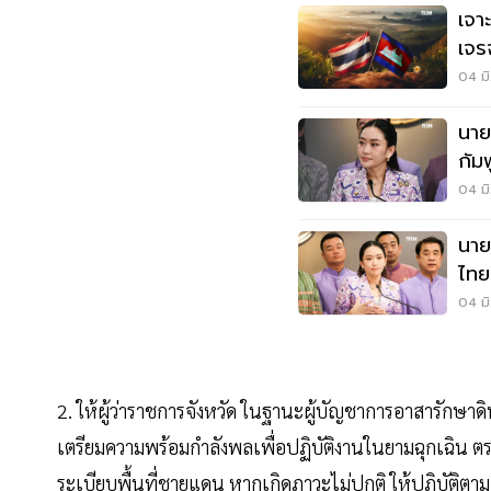
เจา
เจร
ไทย
04 มิ
นาย
กัม
04 มิ
นาย
ไทย
04 มิ
2. ให้ผู้ว่าราชการจังหวัด ในฐานะผู้บัญชาการอาสารักษา
เตรียมความพร้อมกำลังพลเพื่อปฏิบัติงานในยามฉุกเฉิน ต
ระเบียบพื้นที่ชายแดน หากเกิดภาวะไม่ปกติ ให้ปฏิบัติ