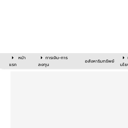
หน้า
การเงิน-การ
อสังหาริมทรัพย์
แรก
ลงทุน
นโย