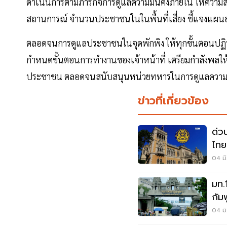
ดำเนินการตามภารกิจการดูแลความมั่นคงภายใน ให้ความส
สถานการณ์ จำนวนประชาชนในในพื้นที่เสี่ยง ชี้แจงแ
ตลอดจนการดูแลประชาชนในจุดพักพิง ให้ทุกขั้นตอนปฏิบ
กำหนดขั้นตอนการทำงานของเจ้าหน้าที่ เตรียมกำลังพลให
ประชาชน ตลอดจนสนับสนุนหน่วยทหารในการดูแลความปล
ข่าวที่เกี่ยวข้อง
ด่ว
ไทย
มิติ
04 มิ
มท.
กัมพ
04 มิ