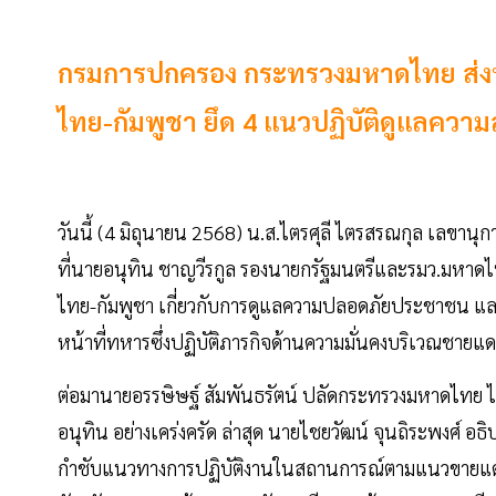
กรมการปกครอง กระทรวงมหาดไทย ส่งหนัง
ไทย-กัมพูชา ยึด 4 แนวปฏิบัติดูแลค
วันนี้ (4 มิถุนายน 2568) น.ส.ไตรศุลี ไตรสรณกุล เลขา
ที่นายอนุทิน ชาญวีรกูล รองนายกรัฐมนตรีและรมว.มหาดไทย 
ไทย-กัมพูชา เกี่ยวกับการดูแลความปลอดภัยประชาชน แล
หน้าที่ทหารซึ่งปฏิบัติภารกิจด้านความมั่นคงบริเวณชาย
ต่อมานายอรรษิษฐ์ สัมพันธรัตน์ ปลัดกระทรวงมหาดไทย ได
อนุทิน อย่างเคร่งครัด ล่าสุด นายไชยวัฒน์ จุนถิระพงศ์ อ
กำชับแนวทางการปฏิบัติงานในสถานการณ์ตามแนวขายแดนไท