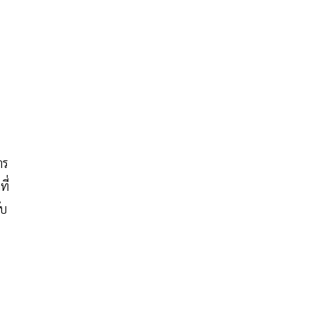
าร
ี่
ับ