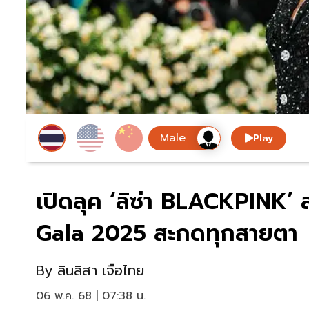
Play
เปิดลุค ‘ลิซ่า BLACKPINK’
Gala 2025 สะกดทุกสายตา
By
ลินลิสา เจือไทย
06 พ.ค. 68 | 07:38 น.