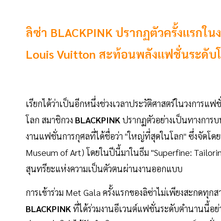
ลิซ่า BLACKPINK ปรากฏตัวครั้งแรกในง
Louis Vuitton สะท้อนพลังแฟชั่นระดับ
เรียกได้ว่าเป็นอีกหนึ่งช่วงเวลาประวัติศาสตร์ในวงการแฟชั
โลก สมาชิกวง
BLACKPINK
ปรากฏตัวอย่างเป็นทางกา
งานแฟชั่นการกุศลที่ได้ชื่อว่า "ใหญ่ที่สุดในโลก" ซึ่งจ
Museum of Art) โดยในปีนี้มาในธีม "Superfine: Tailorin
สุนทรียะแห่งความเป็นตัวตนผ่านงานออกแบบ
การเข้าร่วม Met Gala ครั้งแรกของลิซ่าไม่เพียงสะกดทุก
BLACKPINK
ที่ได้ร่วมงานอีเวนต์แฟชั่นระดับตำนานนี้อ