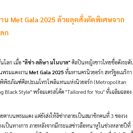
าน Met Gala 2025 ด้วยลุคสั่งตัดพิเศษจาก
โลก
่นโลก เมื่อ
"ลิซ่า-ลลิษา มโนบาล"
ศิลปินหญิงชาวไทยชื่อดังระดั
รบนพรมแดงงาน
Met Gala 2025
ที่มหานครนิวยอร์ก สหรัฐอเมริกา
ัดโดยพิพิธภัณฑ์ศิลปะเมโทรโพลิแทนแห่งนิวยอร์ก (Metropolitan
g Black Style" พร้อมเดรสโค้ด "Tailored for You" ที่เฉลิมฉลอง
สายตาบนพรมแดง แต่ยังส่งให้ลิซ่ากลายเป็นสมาชิกคนที่ 3 ของวง
ย่างเป็นทางการ ภายหลังจากมีกระแสข่าวลือหนาหูในช่วงหลายปีที่