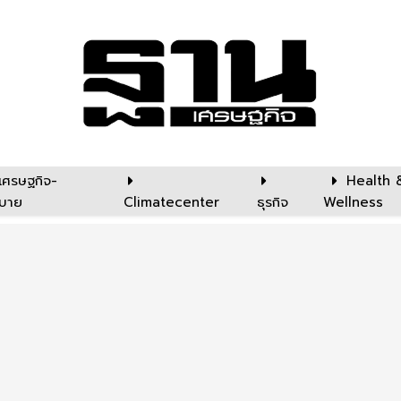
เศรษฐกิจ-
Health 
บาย
Climatecenter
ธุรกิจ
Wellness