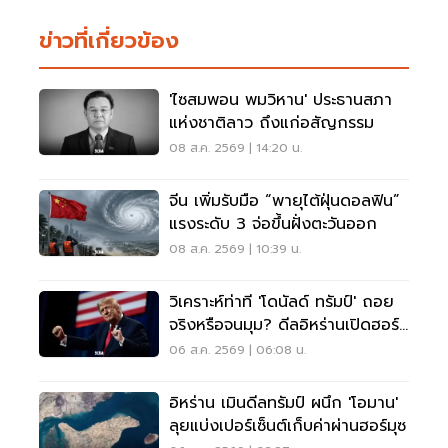
ข่าวที่เกี่ยวข้อง
'ไซสมพอน พมวิหาน' ประธานสภา
แห่งชาติลาว ถึงแก่อสัญกรรม
08 ส.ค. 2569 | 14:20 น.
จีน เพิ่มรับมือ “พายุไต้ฝุ่นดอลฟิน”
แรงระดับ 3 จ่อขึ้นฝั่งตะวันออก
08 ส.ค. 2569 | 10:39 น.
วิเคราะห์ท่าที 'โดนัลด์ ทรัมป์' ถอย
จริงหรือจนมุม? ดีลอิหร่านเปิดฮอร์
มุซ
06 ส.ค. 2569 | 06:08 น.
อิหร่าน เมินดีลทรัมป์ ผนึก 'โอมาน'
ลุยแบ่งเปอร์เซ็นต์เก็บค่าผ่านฮอร์มุซ