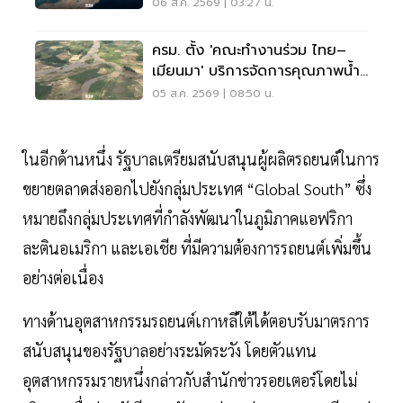
06 ส.ค. 2569 | 03:27 น.
ครม. ตั้ง 'คณะทำงานร่วม ไทย–
เมียนมา' บริการจัดการคุณภาพน้ำ
ข้ามแดน
05 ส.ค. 2569 | 08:50 น.
ในอีกด้านหนึ่ง รัฐบาลเตรียมสนับสนุนผู้ผลิตรถยนต์ในการ
ขยายตลาดส่งออกไปยังกลุ่มประเทศ “Global South” ซึ่ง
หมายถึงกลุ่มประเทศที่กำลังพัฒนาในภูมิภาคแอฟริกา
ละตินอเมริกา และเอเชีย ที่มีความต้องการรถยนต์เพิ่มขึ้น
อย่างต่อเนื่อง
ทางด้านอุตสาหกรรมรถยนต์เกาหลีใต้ได้ตอบรับมาตรการ
สนับสนุนของรัฐบาลอย่างระมัดระวัง โดยตัวแทน
อุตสาหกรรมรายหนึ่งกล่าวกับสำนักข่าวรอยเตอร์โดยไม่