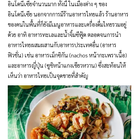
อินโดนีเซียจำนวนมาก ทั้งนี้ ในเมืองต่าง ๆ ของ
อินโดนีเซีย นอกจากการมีร้านอาหารไทยแล้ว ร้านอาหาร
ของคนในพื้นที่ก็ยังมีเมนูอาหารและเครื่องดื่มไทยรวมอยู่
ด้วย อาทิ อาหารทะเลและน้ำจิ้มซีฟู้ด ตลอดจนการนำ
อาหารไทยผสมผสานกับอาหารประเทศอื่น (อาหาร
ฟิวชั่น) เช่น อาหารเม็กซิกัน (nachos หน้ากะเพราเนื้อ)
และอาหารญี่ปุ่น (ซูชิหน้าแกงเขียวหวาน) ซึ่งสะท้อนให้
เห็นว่า อาหารไทยเป็นจุดขายที่สำคัญ