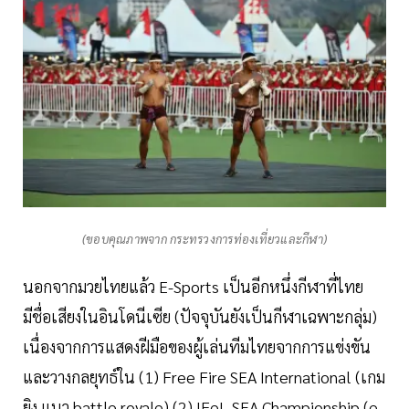
(ขอบคุณภาพจาก กระทรวงการท่องเที่ยวและกีฬา)
นอกจากมวยไทยแล้ว E-Sports เป็นอีกหนึ่งกีฬาที่ไทย
มีชื่อเสียงในอินโดนีเซีย (ปัจจุบันยังเป็นกีฬาเฉพาะกลุ่ม)
เนื่องจากการแสดงฝีมือของผู้เล่นทีมไทยจากการแข่งขัน
และวางกลยุทธ์ใน (1) Free Fire SEA International (เกม
ยิง แนว battle royale) (2) IFeL SEA Championship (e-