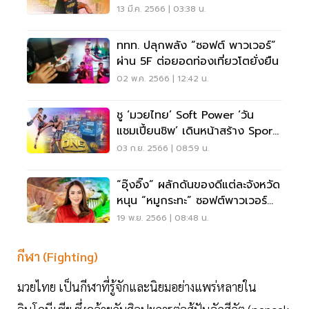
13 มี.ค. 2566 | 03:38 น.
ททท. ปลุกพลัง “ซอฟต์ พาวเวอร์”
ผ่าน 5F ต่อยอดท่องเที่ยวโตยั่งยืน
02 พ.ค. 2566 | 12:42 น.
ชู ‘มวยไทย’ Soft Power ‘วัน
แชมเปี้ยนชิพ’ เดินหน้าสร้าง Sport
Entertainment
03 ก.ย. 2566 | 08:59 น.
“อุ๊งอิ๊ง” ผลักดันของดีแต่ละจังหวัด
หนุน “หมูกระทะ” ซอฟต์พาวเวอร์
จานเด็ด
19 พ.ย. 2566 | 08:48 น.
กีฬา (Fighting)
มวยไทย เป็นกีฬาที่รู้จักและนิยมอย่างแพร่หลายใน