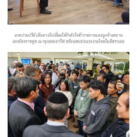
นายปานปรีย์ เดินทางไปเยี่ยมให้กำลังใจข้าราชการและลูกจ้างสถาน
เอกอัครราชทูต ณ กรุงเทลอาวีฟ พร้อมพบปะแรงงานไทยในอิสราเอล