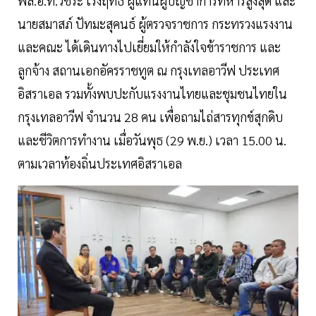
พล.อ.ท.วชิระ เริงฤทธิ์ ผู้แทนผู้บัญชาการทหารสูงสุด และ
นายสมาสภ์ ปัทมะสุคนธ์ ผู้ตรวจราชการ กระทรวงแรงงาน
และคณะ ได้เดินทางไปเยี่ยมให้กำลังใจข้าราชการ และ
ลูกจ้าง สถานเอกอัครราชทูต ณ กรุงเทลอาวีฟ ประเทศ
อิสราเอล รวมทั้งพบปะกับแรงงานไทยและชุมชนไทยใน
กรุงเทลอาวีฟ จำนวน 28 คน เพื่อถามไถ่สารทุกข์สุกดิบ
และชีวิตการทำงาน เมื่อวันพุธ (29 พ.ย.) เวลา 15.00 น.
ตามเวลาท้องถิ่นประเทศอิสราเอล