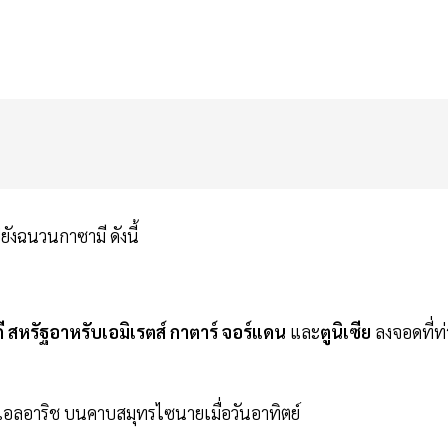
ปยังฉนวนกาซามี ดังนี้
ี
สหรัฐอาหรับเอมิเรตส์
กาตาร์
จอร์แดน
และ
ตูนิเซีย
ลงจอดที่ท่
เอลอาริช บนคาบสมุทรไซนายเมื่อวันอาทิตย์