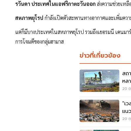
รวันดา ประเทศในแอฟริกาตะวันออก
ส่งความช่วยเหล
สหภาพยุโรป
กำลังเปิดตัวสะพานทางอากาศและเพิ่มควา
แต่ก็มีบางประเทศในสหภาพยุโรป รวมถึงเยอรมนี เดนมาร์
การโจมตีของกลุ่มฮามาส
ข่าวที่เกี่ยวข้อง
สถา
หลา
ทาง
20 ต.
"เวส
แนว
มา
20 ต.