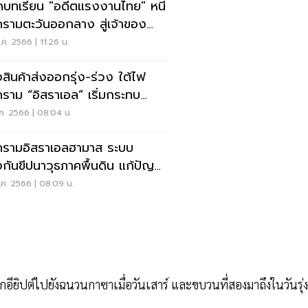
บทเรียน "อดีตแรงงานไทย" หนี
รามตะวันออกลาง สู่เจ้าของ
์มกวาง
ค. 2566 | 11:26 น.
งสินค้าส่งออกรุ่ง-ร่วง ใต้ไฟ
ราม “อิสราเอล” เริ่มกระทบ
นคงอาหาร
ค. 2566 | 08:04 น.
รามอิสราเอลฮามาส ระบบ
งกันขีปนาวุธภาคพื้นดิน แก้ปัญหา
อบานปลาย ?
ค. 2566 | 08:09 น.
ยิปต์ไปยังฉนวนกาซาเมื่อวันเสาร์ และขบวนที่สองมาถึงในวันรุ่ง