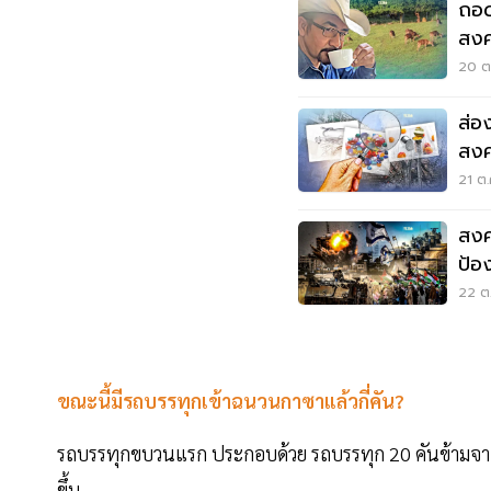
ถอด
สงค
ฟาร
20 ต.
ส่อ
สงค
มั่
21 ต.
สงค
ป้อ
หรื
22 ต.
ขณะนี้มีรถบรรทุกเข้าฉนวนกาซาแล้วกี่คัน?
รถบรรทุกขบวนแรก ประกอบด้วย รถบรรทุก 20 คันข้ามจากอี
ขึ้น