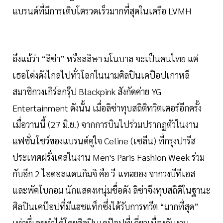
แบรนด์ที่มีการเติบโตรวดเร็วมากที่สุดในเครือ LVMH
ถึงแม้ว่า “ลิซ่า” หรือลลิษา มโนบาล จะเป็นคนไทย แต่
เธอโด่งดังไกลไปทั่วโลกในนามศิลปินเคป๊อปเกาหลี
สมาชิกวงเกิร์ลกรุ๊ป Blackpink สังกัดค่าย YG
Entertainment ดังนั้น เมื่อลิซ่าทุบสถิติทวิตเตอร์อีกครั้ง
เมื่อวานนี้ (27 มิ.ย.) จากการบินไปร่วมปรากฏตัวในงาน
แฟชั่นโชว์ของแบรนด์คู่ใจ Celine (เซลีน) ที่กรุงปารีส
ประเทศฝรั่งเศสในงาน Men's Paris Fashion Week ร่วม
กับอีก 2 ไอดอลแดนกิมจิ คือ วี-แทฮยอง จากวงบีทีเอส
และพัคโบกอม นักแสดงหนุ่มชื่อดัง ลิซ่าจึงทุบสถิติในฐานะ
ศิลปินเคป๊อปที่มีแฮชแท็กซึ่งได้รับการทวีต “มากที่สุด”
เท่าที่เคยทำได้โดยศิลปินเคป๊อปที่เกี่ยวเนื่องกับงาน