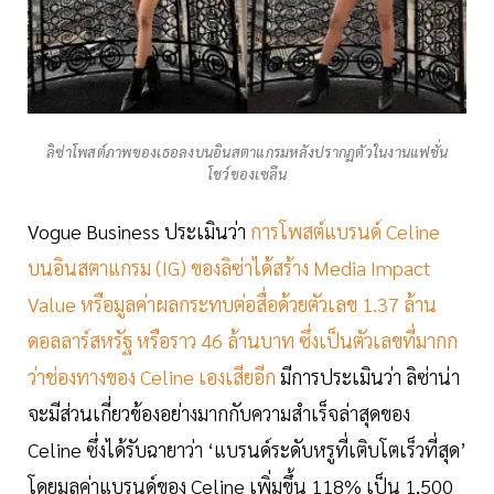
ลิซ่าโพสต์ภาพของเธอลงบนอินสตาแกรมหลังปรากฏตัวในงานแฟชั่น
โชว์ของเซลีน
Vogue Business ประเมินว่า
การโพสต์แบรนด์ Celine
บนอินสตาแกรม (IG) ของลิซ่าได้สร้าง Media Impact
Value หรือมูลค่าผลกระทบต่อสื่อด้วยตัวเลข 1.37 ล้าน
ดอลลาร์สหรัฐ หรือราว 46 ล้านบาท ซึ่งเป็นตัวเลขที่มากก
ว่าช่องทางของ Celine เองเสียอีก
มีการประเมินว่า ลิซ่าน่า
จะมีส่วนเกี่ยวข้องอย่างมากกับความสำเร็จล่าสุดของ
Celine ซึ่งได้รับฉายาว่า ‘แบรนด์ระดับหรูที่เติบโตเร็วที่สุด’
โดยมูลค่าแบรนด์ของ Celine เพิ่มขึ้น 118% เป็น 1,500