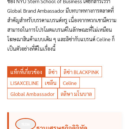
ของ NYU Stern School of Business เคยกล่าวไว้ว่า
Global Brand Ambassador มีบทบาททางการตลาดที่
สำคัญสำหรับบรรดาแบรนด์หรู เนื่องจากพวกเขามีความ
สามารถในการโปรโมตแบรนด์ในลักษณะที่ไม่เหมือน
โฆษณาสินค้าแบบเดิม ๆ และลิซ่ากับแบรนด์ Celine ก็
เป็นตัวอย่างที่ดีในเรื่องนี้
แท็กที่เกี่ยวข้อง
ลิซ่า
ลิซ่า BLACKPINK
LISAXCELINE
เซลีน
Celine
Global Ambassador
ลลิษา มโนบาล
ฐานเศรษฐกิจดิจิทัล