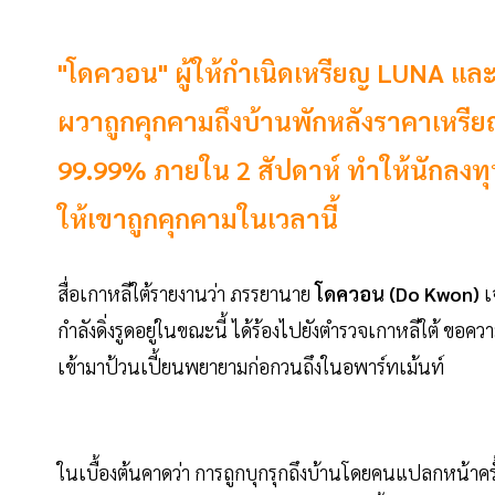
"โดควอน" ผู้ให้กำเนิดเหรียญ LUNA และ U
ผวาถูกคุกคามถึงบ้านพักหลังราคาเหรียญ
99.99% ภายใน 2 สัปดาห์ ทำให้นักลง
ให้เขาถูกคุกคามในเวลานี้
สื่อเกาหลีใต้รายงานว่า ภรรยานาย
โดควอน (Do Kwon)
เ
กำลังดิ่งรูดอยู่ในขณะนี้ ได้ร้องไปยังตำรวจเกาหลีใต้
เข้ามาป้วนเปี้ยนพยายามก่อกวนถึงในอพาร์ทเม้นท์
ในเบื้องต้นคาดว่า การถูกบุกรุกถึงบ้านโดยคนแปลกหน้าครั