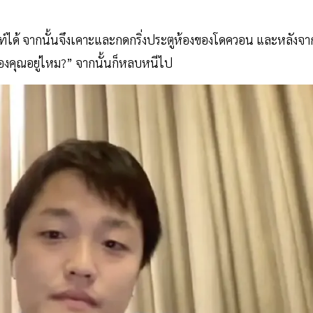
นท์ได้ จากนั้นจึงเคาะและกดกริ่งประตูห้องของโดควอน และหลังจา
ของคุณอยู่ไหม?” จากนั้นก็หลบหนีไป