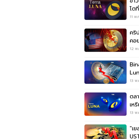
ข่า
โตท
ราค
11 พ.
คริ
คอย
ขาย
12 พ.
Binanc
Lun
99
13 พ.
ตลา
เหร
13 พ.
"เย
UST