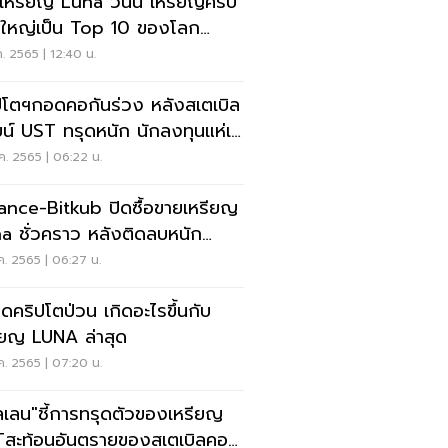
วเหรียญ Luna วันนี้ เหรียญคริป
ี่ใหญ่เป็น Top 10 ของโลก
าร่วงลง 85%
ค. 2565 | 12:40 น.
ปโตฯกอดคอกันร่วง หลังสเตเบิล
น์ UST ทรุดหนัก นักลงทุนแห่เท
ค. 2565 | 06:22 น.
e-Bitkub ปิดซื้อขายเหรียญ
a ชั่วคราว หลังติดลบหนัก
%
ค. 2565 | 06:27 น.
ดคริปโตป่วน เกิดอะไรขึ้นกับ
ียญ LUNA ล่าสุด
ค. 2565 | 07:20 น.
ลเลน"ชี้การทรุดตัวของเหรียญ
สะท้อนอันตรายของสเตเบิลคอย