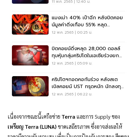
ราคาร่วงลง 85%
11 พ.ค. 2565 | 12:40 น.
แมงเม่า 40% เป๋าฉีก หลังบิตคอย
น์มูลค่าดิ่งเกือบ 55% หลุด
30,000 ดอลล์
12 พ.ค. 2565 | 00:25 น.
บิตคอยน์ดิ่งหลุด 28,000 ดอลล์
ทุบหุ้นกลุ่มคริปโตในเอเซียร่วงยก
แผง
12 พ.ค. 2565 | 05:09 น.
คริปโตฯกอดคอกันร่วง หลังสเต
เบิลคอยน์ UST ทรุดหนัก นักลงทุน
แห่เทขาย
12 พ.ค. 2565 | 06:22 น.
เนื่องจากขณะนี้เครือข่าย
Terra
และการ Supply ของ
เหรียญ Terra (LUNA)
ขาดเสถียรภาพ ซึ่งอาจส่งผลให้
ราคามีความผันผวนสูง เพื่อเป็นการป้องกันการสูญเสียของ