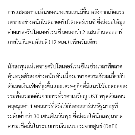
การแสดงความเห็นของนางเยลเลนมีขึ้น หลังจากเกิดแรง
เทขายอย่างหนักในตลาดคริปโตเคอร์เรนซี ซึ่งส่งผลให้มูล
ค่าตลาดคริปโตเคอร์เรนซี ลดลงกว่า 2 แสนล้านดอลลาร์
ภายในวันพฤหัสบดี (12 พ.ค.) เพียงวันเดียว
นักลงทุนแห่เทขายคริปโตเคอร์เรนซีในช่วงเวลาที่ตลาด
หุ้นทรุดตัวลงอย่างหนัก อันเนื่องมาจากความกังวลเกี่ยวกับ
ตัวเลขเงินเฟ้อที่สูงขึ้นและเศรษฐกิจที่มีแนวโน้มถดถอยลง
รวมทั้งแรงกดดันจากการที่ราคาเหรียญ UST ทรุดตัวลงจน
หลุดมูลค่า 1 ดอลลาร์ที่ตรึงไว้กับดอลลาร์สหรัฐ มาอยู่ที่
ระดับต่ำกว่า 30 เซนต์ในวันพุธ ซึ่งส่งผลให้นักลงทุนขาด
ความเชื่อมั่นในระบบการเงินแบบกระจายศูนย์ (DeFi)