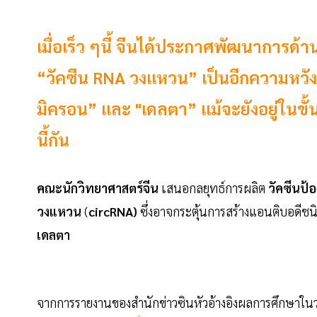
เมื่อเร็ว ๆนี้ จีนได้ประกาศพัฒนาการด้าน
“วัคซีน RNA วงแหวน” เป็นอีกความหวังที
มิครอน” และ "เดลตา” แม้จะยังอยู่ในข
นี้กัน
คณะนักวิทยาศาสตร์จีน
เสนอกลยุทธ์การผลิต
วัคซีนป้
วงแหวน
(
circRNA)
ซึ่งอาจกระตุ้นการสร้างแอนติบอดีชนิด
เดลตา
จากการรายงานของสำนักข่าวซินหัวอ้างอิงผลการศึกษาในวา