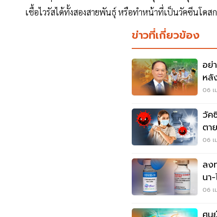
เชื้อไวรัสได้ทั้งสองสายพันธุ์ หรือทำหน้าที่เป็นวัคซีนโ
ข่าวที่เกี่ยวข้อง
อย่
หลัง
2 แ
06 เม
วัค
ตาย
ที่นี่
06 เม
ลงท
นา-
อัพเ
06 เม
ศูน