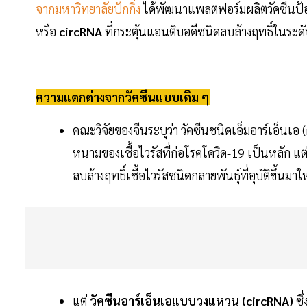
จากมหาวิทยาลัยปักกิ่ง
ได้พัฒนาแพลตฟอร์มผลิตวัคซีนป้องก
หรือ
circRNA
ที่กระตุ้นแอนติบอดีชนิดลบล้างฤทธิ์ในระดั
ความแตกต่างจากวัคซีนแบบเดิม ๆ
คณะวิจัยของจีนระบุว่า วัคซีนชนิดเอ็มอาร์เอ็นเ
หนามของเชื้อไวรัสที่ก่อโรคโควิด-19 เป็นหลัก แ
ลบล้างฤทธิ์เชื้อไวรัสชนิดกลายพันธุ์ที่อุบัติขึ้นมาใ
แต่
วัคซีนอาร์เอ็นเอแบบวงแหวน (circRNA)
ซึ