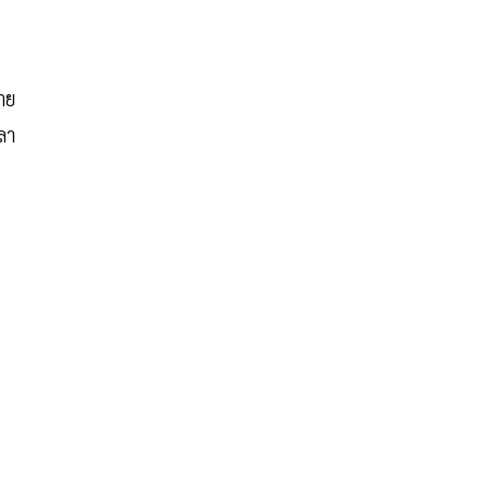
าย
ลา