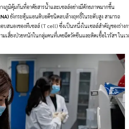
ูมิคุ้มกันที่อาศัยสารน้ำและเซลล์อย่างมีศักยภาพมากขึ้น
RNA)
ยังกระตุ้นแอนติบอดีชนิดลบล้างฤทธิ์ในระดับสูง สามารถ
ารตอบสนองของทีเซลล์ (T cell) ซึ่งเป็นหนึ่งในเซลล์สำคัญของร่างก
มเสี่ยงป่วยหนักในกลุ่มคนที่เคยฉีดวัคซีนและติดเชื้อไวรัสฯ ในเว