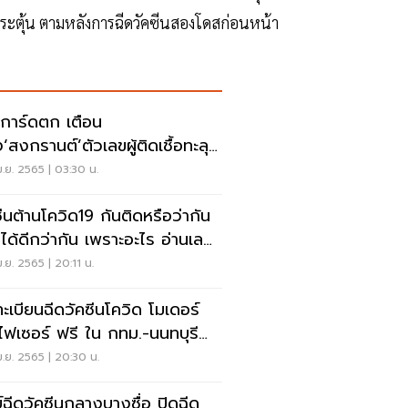
ดสกระตุ้น ตามหลังการฉีดวัคซีนสองโดสก่อนหน้า
าการ์ดตก เตือน
‘สงกรานต์’ตัวเลขผู้ติดเชื้อทะลุ
สน/วัน
.ย. 2565 | 03:30 น.
ซีนต้านโควิด19 กันติดหรือว่ากัน
ได้ดีกว่ากัน เพราะอะไร อ่านเลย
.ย. 2565 | 20:11 น.
ะเบียนฉีดวัคซีนโควิด โมเดอร์
ไฟเซอร์ ฟรี ใน กทม.-นนทบุรี
ดทที่นี่
.ย. 2565 | 20:30 น.
ย์ฉีดวัคซีนกลางบางซื่อ ปิดฉีด