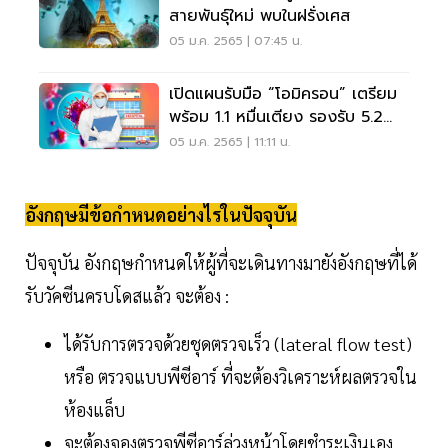
สายพันธุ์ใหม่ พบในฝรั่งเศส
05 ม.ค. 2565 | 07:45 น.
เปิดแผนรับมือ “โอมิครอน” เตรียม
พร้อม 1.1 หมื่นเตียง รองรับ 5.2
หมื่นคน/วัน
05 ม.ค. 2565 | 11:11 น.
อังกฤษมีข้อกำหนดอย่างไรในปัจจุบัน
ปัจจุบัน อังกฤษกำหนดให้ผู้ที่จะเดินทางมายังอังกฤษที่ได้
รับวัคซีนครบโดสแล้ว จะต้อง :
ได้รับการตรวจด้วยชุดตรวจเร็ว (lateral flow test)
หรือ ตรวจแบบพีซีอาร์ ที่จะต้องวิเคราะห์ผลตรวจใน
ห้องแล็บ
จะต้องจองตรวจพีซีอาร์ล่วงหน้าโดยชำระเงินเอง