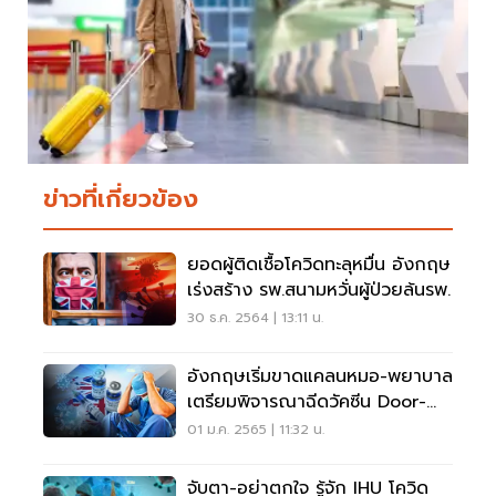
ข่าวที่เกี่ยวข้อง
ยอดผู้ติดเชื้อโควิดทะลุหมื่น อังกฤษ
เร่งสร้าง รพ.สนามหวั่นผู้ป่วยล้นรพ.
30 ธ.ค. 2564 | 13:11 น.
อังกฤษเริ่มขาดแคลนหมอ-พยาบาล
เตรียมพิจารณาฉีดวัคซีน Door-
To-Door
01 ม.ค. 2565 | 11:32 น.
จับตา-อย่าตกใจ รู้จัก IHU โควิด