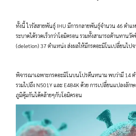
ทั้งนี้ ไวรัสสายพันธุ์ IHU มีการกลายพันธุ์จำนวน 46 ตำ
ระบาดได้รวดเร็วกว่าโอมิครอน รวมทั้งสามารถต้านทานวัคซ
(deletion) 37 ตำแหน่ง ส่งผลให้มีกรดอะมิโนเปลี่ยนไป
พิจารณาเฉพาะกรดอะมิโนบนโปรตีนหนาม พบว่ามี 14 ตำแห
รวมไปถึง N501Y และ E484K ด้วย การเปลี่ยนแปลงลักษณะ
ภูมิคุ้มกันได้คล้ายๆกับโอมิครอน