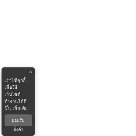
×
เราใช้คุกกี้
เพื่อให้
เว็บไซต์
ทำงานได้ดี
ขึ้น
เพิ่มเติม
ยอมรับ
ตั้งค่า