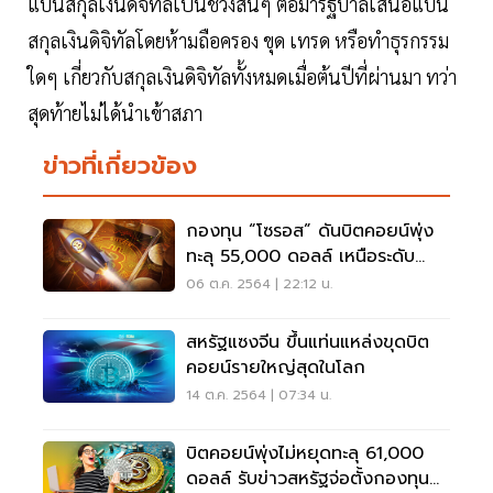
แบนสกุลเงินดิจิทัลเป็นช่วงสั้นๆ ต่อมารัฐบาลเสนอแบน
สกุลเงินดิจิทัลโดยห้ามถือครอง ขุด เทรด หรือทำธุรกรรม
ใดๆ เกี่ยวกับสกุลเงินดิจิทัลทั้งหมดเมื่อต้นปีที่ผ่านมา ทว่า
สุดท้ายไม่ได้นำเข้าสภา
ข่าวที่เกี่ยวข้อง
กองทุน “โซรอส” ดันบิตคอยน์พุ่ง
ทะลุ 55,000 ดอลล์ เหนือระดับ
1,800,000 บาท
06 ต.ค. 2564 | 22:12 น.
สหรัฐแซงจีน ขึ้นแท่นแหล่งขุดบิต
คอยน์รายใหญ่สุดในโลก
14 ต.ค. 2564 | 07:34 น.
บิตคอยน์พุ่งไม่หยุดทะลุ 61,000
ดอลล์ รับข่าวสหรัฐจ่อตั้งกองทุน