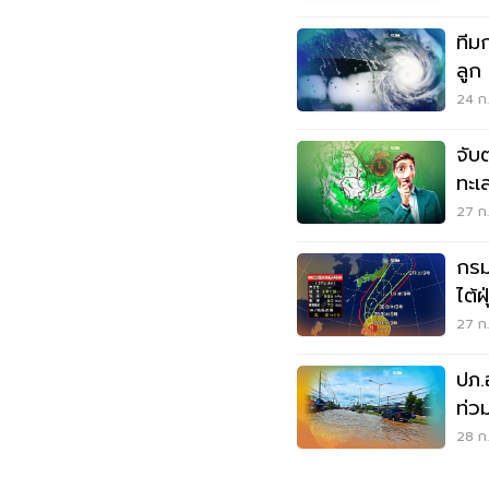
ทีม
ลูก
24 ก.
จับ
ทะเล
27 ก.
กรม
ไต้
27 ก.
ปภ.
ท่ว
ครั
28 ก.