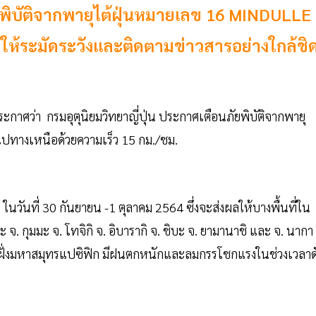
ัยพิบัติจากพายุไต้ฝุ่นหมายเลข 16 MINDULLE
งให้ระมัดระวังและติดตามข่าวสารอย่างใกล้ชิ
ระกาศว่า กรมอุตุนิยมวิทยาญี่ปุ่น ประกาศเตือนภัยพิบัติจากพายุ
ี่ไปทางเหนือด้วยความเร็ว 15 กม./ชม.
 ในวันที่ 30 กันยายน -1 ตุลาคม 2564 ซึ่งจะส่งผลให้บางพื้นที่ใน
จ. กุมมะ จ. โทจิกิ จ. อิบารากิ จ. ชิบะ จ. ยามานาชิ และ จ. นากา
ั่งมหาสมุทรแปซิฟิก มีฝนตกหนักและลมกรรโชกแรงในช่วงเวลาด