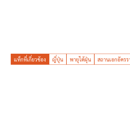
แท็กที่เกี่ยวข้อง
ญี่ปุ่น
พายุไต้ฝุ่น
สถานเอกอัครรา