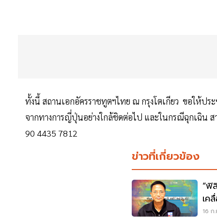
ทั้งนี้ สถานเอกอัครราชทูตฯไทย ณ กรุงโตเกียว ขอให้
จากทางการญี่ปุ่นอย่างใกล้ชิดต่อไป และในกรณีฉุกเฉิน 
90 4435 7812
ข่าวที่เกี่ยวข้อง
“ฟิลิปปิ
เคลื
16 ก.