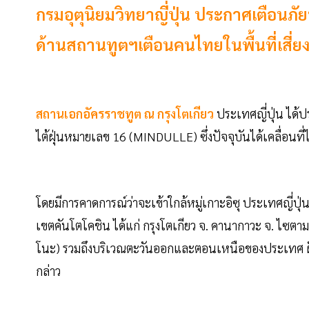
กรมอุตุนิยมวิทยาญี่ปุ่น ประกาศเตือนภ
ด้านสถานทูตฯเตือนคนไทยในพื้นที่เสี่ย
สถานเอกอัครราชทูต ณ กรุงโตเกียว
ประเทศญี่ปุ่น ได้ป
ไต้ฝุ่นหมายเลข 16 (MINDULLE) ซึ่งปัจจุบันได้เคลื่อนท
โดยมีการคาดการณ์ว่าจะเข้าใกล้หมู่เกาะอิซุ ประเทศญี่ปุ่น
เขตคันโตโคชิน ได้แก่ กรุงโตเกียว จ. คานากาวะ จ. ไซตามะ 
โนะ) รวมถึงบริเวณตะวันออกและตอนเหนือของประเทศ ฝ
กล่าว