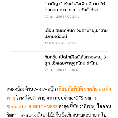
“ลานีญา” เร่งกำลังเพิ่ม อีสาน-ใต้
ตอนบน ก.ย.-ต.ค. ระวังน้ำท่วม
27 ส.ค. 2564 | 06:29 น.
เตือน ฝนตกหนัก จับตาพายุเข้าไทย
ปลายเดือนนี้
17 ก.ย. 2564 | 02:32 น.
ทีมกรุ๊ป เปิดไทม์ไลน์เส้นทางพายุ 3
ลูก เช็คเลยพายุลูกไหนเข้าไทย
24 ก.ย. 2564 | 12:38 น.
สอดคล้อง ด้านเพจ เฟซบุ๊ก
เตือนภัยพิบัติ วาตภัย ฝนฟ้า
พายุ
โพสต์จับตาพายุ จาก แบบจำลองGFS ผลการ
Simulate IR-BRITHNESS
ล่าสุด ชี้ชัด ว่าที่พายุ
"ไลออน
ร็อก"
Lionrock มีแนวโน้มขึ้นฝั่งเวียดนามตอนกลาง ใน