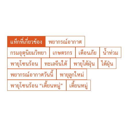
แท็กที่เกี่ยวข้อง
พยากรณ์อากาศ
กรมอุตุนิยมวิทยา
เกษตรกร
เตือนภัย
น้ำท่วม
พายุโซนร้อน
ทะเลจีนใต้
พายุไต้ฝุ่น
ไต้ฝุ่น
พยากรณ์อากาศวันนี้
พายุลูกใหม่
พายุโซนร้อน “เตี้ยนหมู่”
เตี้ยนหมู่