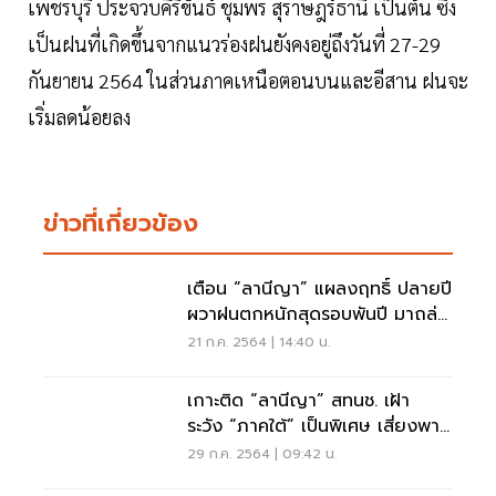
เพชรบุรี ประจวบคีรีขันธ์ ชุมพร สุราษฎร์ธานี เป็นต้น ซึ่ง
เป็นฝนที่เกิดขึ้นจากแนวร่องฝนยังคงอยู่ถึงวันที่ 27-29
กันยายน 2564 ในส่วนภาคเหนือตอนบนและอีสาน ฝนจะ
เริ่มลดน้อยลง
ข่าวที่เกี่ยวข้อง
เตือน “ลานีญา” แผลงฤทธิ์ ปลายปี
ผวาฝนตกหนักสุดรอบพันปี มาถล่ม
กรุงเทพ
21 ก.ค. 2564 | 14:40 น.
เกาะติด “ลานีญา” สทนช. เฝ้า
ระวัง “ภาคใต้” เป็นพิเศษ เสี่ยงพายุ
ถล่มหนัก
29 ก.ค. 2564 | 09:42 น.