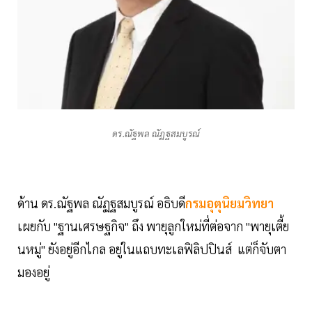
ดร.ณัฐพล ณัฏฐสมบูรณ์
ด้าน ดร.ณัฐพล ณัฏฐสมบูรณ์ อธิบดี
กรมอุตุนิยมวิทยา
เผยกับ "ฐานเศรษฐกิจ" ถึง พายุลูกใหม่ที่ต่อจาก "พายุเตี้ย
นหมู่" ยังอยู่อีกไกล อยู่ในแถบทะเลฟิลิปปินส์ แต่ก็จับตา
มองอยู่