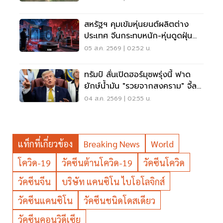
สหรัฐฯ คุมเข้มหุ่นยนต์ผลิตต่าง
ประเทศ จีนกระทบหนัก-หุ่นดูดฝุ่น
โดนด้วย
05 ส.ค. 2569 | 02:52 น.
ทรัมป์ ลั่นเปิดฮอร์มุซพรุ่งนี้ ฟาด
ยักษ์น้ำมัน "รวยจากสงคราม" จี้ลด
ราคาด่วน
04 ส.ค. 2569 | 02:55 น.
แท็กที่เกี่ยวข้อง
Breaking News
World
โควิด-19
วัคซีนต้านโควิด-19
วัคซีนโควิด
วัคซีนจีน
บริษัท แคนซิโน ไบโอโลจิกส์
วัคซีนแคนซิโน
วัคซีนชนิดโดสเดียว
วัคซีนคอนวิดีเซีย