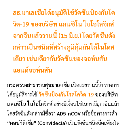
สธ.มาเลเซียได้อนุมัติใช้วัคซีนป้องกันโค
วิด-19 ของบริษัท แคนซิโน ไบโอโลจิกส์
จากจีนแล้ววานนี้ (15 มิ.ย.) โดยวัคซีนดัง
กล่าวเป็นชนิดที่สร้างภูมิคุ้มกันได้ในโดส
เดียว เช่นเดียวกับวัคซีนของจอห์นสัน
แอนด์จอห์นสัน
กระทรวงสาธารณสุขมาเลเซีย
เปิดเผยวานนี้ว่า ทางการ
ได้อนุมัติการใช้
วัคซีนป้องกันโรคโควิด-19
ของบริษัท
แคนซิโน ไบโอโลจิกส์
อย่างมีเงื่อนไขในกรณีฉุกเฉินแล้ว
โดยวัคซีนดังกล่าวมีชื่อว่า
AD5-nCOV
หรือชื่อทางการค้า
“คอนวิดีเซีย” (Convidecia)
เป็นวัคซีนชนิดฉีดเพียงโด