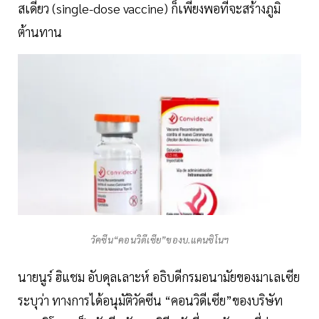
สเดียว (single-dose vaccine) ก็เพียงพอที่จะสร้างภูมิ
ต้านทาน
วัคซีน“คอนวิดีเซีย”ของบ.แคนซิโนฯ
นายนูร์ ฮิแชม อับดุลเลาะห์ อธิบดีกรมอนามัยของมาเลเซีย
ระบุว่า ทางการได้อนุมัติวัคซีน “คอนวิดีเซีย”ของบริษัท