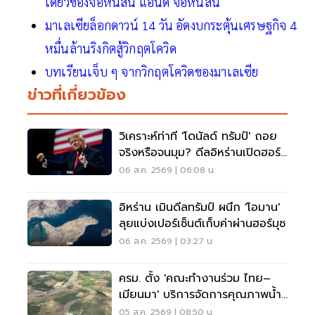
เดียวของจอห์นสัน แอนด์ จอห์นสัน
มาเลเซียล็อกดาวน์ 14 วัน อัดงบกระตุ้นเศรษฐกิจ 4
หมื่นล้านริงกิตสู้วิกฤตโควิด
บทเรียนเจ็บ ๆ จากวิกฤตโควิดของมาเลเซีย
ข่าวที่เกี่ยวข้อง
วิเคราะห์ท่าที 'โดนัลด์ ทรัมป์' ถอย
จริงหรือจนมุม? ดีลอิหร่านเปิดฮอร์
มุซ
06 ส.ค. 2569 | 06:08 น.
อิหร่าน เมินดีลทรัมป์ ผนึก 'โอมาน'
ลุยแบ่งเปอร์เซ็นต์เก็บค่าผ่านฮอร์มุซ
06 ส.ค. 2569 | 03:27 น.
ครม. ตั้ง 'คณะทำงานร่วม ไทย–
เมียนมา' บริการจัดการคุณภาพน้ำ
ข้ามแดน
05 ส.ค. 2569 | 08:50 น.