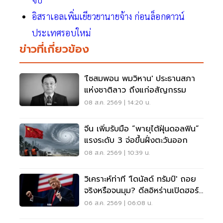
อิสราเอลเพิ่มเยียวยานายจ้าง ก่อนล็อกดาวน์
ประเทศรอบใหม่
ข่าวที่เกี่ยวข้อง
'ไซสมพอน พมวิหาน' ประธานสภา
แห่งชาติลาว ถึงแก่อสัญกรรม
08 ส.ค. 2569 | 14:20 น.
จีน เพิ่มรับมือ “พายุไต้ฝุ่นดอลฟิน”
แรงระดับ 3 จ่อขึ้นฝั่งตะวันออก
08 ส.ค. 2569 | 10:39 น.
วิเคราะห์ท่าที 'โดนัลด์ ทรัมป์' ถอย
จริงหรือจนมุม? ดีลอิหร่านเปิดฮอร์
มุซ
06 ส.ค. 2569 | 06:08 น.