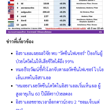
ข่าวที่เกี่ยวข้อง
อิสราเอลเผยผลวิจัย พบ "วัคซีนไฟเซอร์" ป้องกันผู้
ป่วยโควิดไม่ให้เสียชีวิตได้ถึง 99%
หมอธีระวัฒน์ชี้ทั่วโลกจับตาผลวัคซีนไฟเซอร์ ไบโอ
เอ็นเทคในอิสราเอล
"หมอยง"เผยวัคซีนโควิดในอิสราเอลเริ่มเห็นผล ผู้
สูงอายุเกิน 60 ปีมีอัตราป่วยลดลง
อิสราเอลขยายเวลาล็อกดาวน์รอบ 2 “ยอมเจ็บแต่
จบ”