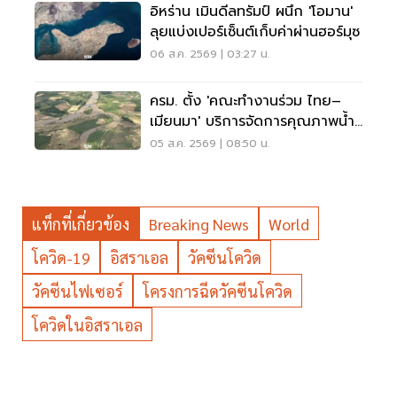
อิหร่าน เมินดีลทรัมป์ ผนึก 'โอมาน'
ลุยแบ่งเปอร์เซ็นต์เก็บค่าผ่านฮอร์มุซ
06 ส.ค. 2569 | 03:27 น.
ครม. ตั้ง 'คณะทำงานร่วม ไทย–
เมียนมา' บริการจัดการคุณภาพน้ำ
ข้ามแดน
05 ส.ค. 2569 | 08:50 น.
แท็กที่เกี่ยวข้อง
Breaking News
World
โควิด-19
อิสราเอล
วัคซีนโควิด
วัคซีนไฟเซอร์
โครงการฉีดวัคซีนโควิด
โควิดในอิสราเอล