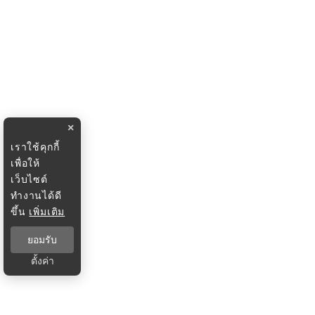
×
เราใช้คุกกี้
เพื่อให้
เว็บไซต์
ทำงานได้ดี
ขึ้น
เพิ่มเติม
ยอมรับ
ตั้งค่า