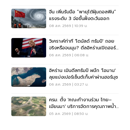
จีน เพิ่มรับมือ “พายุไต้ฝุ่นดอลฟิน”
แรงระดับ 3 จ่อขึ้นฝั่งตะวันออก
08 ส.ค. 2569 | 10:39 น.
วิเคราะห์ท่าที 'โดนัลด์ ทรัมป์' ถอย
จริงหรือจนมุม? ดีลอิหร่านเปิดฮอร์
มุซ
06 ส.ค. 2569 | 06:08 น.
อิหร่าน เมินดีลทรัมป์ ผนึก 'โอมาน'
ลุยแบ่งเปอร์เซ็นต์เก็บค่าผ่านฮอร์มุซ
06 ส.ค. 2569 | 03:27 น.
ครม. ตั้ง 'คณะทำงานร่วม ไทย–
เมียนมา' บริการจัดการคุณภาพน้ำ
ข้ามแดน
05 ส.ค. 2569 | 08:50 น.