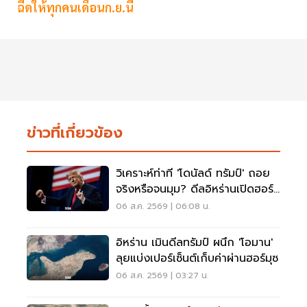
ฉีดให้ทุกคนเดือนก.ย.นี้
ข่าวที่เกี่ยวข้อง
วิเคราะห์ท่าที 'โดนัลด์ ทรัมป์' ถอย
จริงหรือจนมุม? ดีลอิหร่านเปิดฮอร์
มุซ
06 ส.ค. 2569 | 06:08 น.
อิหร่าน เมินดีลทรัมป์ ผนึก 'โอมาน'
ลุยแบ่งเปอร์เซ็นต์เก็บค่าผ่านฮอร์มุซ
06 ส.ค. 2569 | 03:27 น.