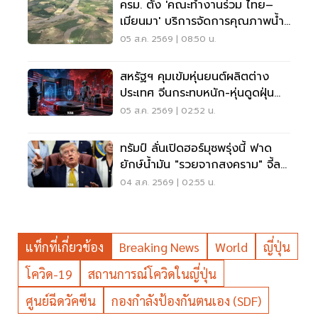
ครม. ตั้ง 'คณะทำงานร่วม ไทย–
เมียนมา' บริการจัดการคุณภาพน้ำ
ข้ามแดน
05 ส.ค. 2569 | 08:50 น.
สหรัฐฯ คุมเข้มหุ่นยนต์ผลิตต่าง
ประเทศ จีนกระทบหนัก-หุ่นดูดฝุ่น
โดนด้วย
05 ส.ค. 2569 | 02:52 น.
ทรัมป์ ลั่นเปิดฮอร์มุซพรุ่งนี้ ฟาด
ยักษ์น้ำมัน "รวยจากสงคราม" จี้ลด
ราคาด่วน
04 ส.ค. 2569 | 02:55 น.
แท็กที่เกี่ยวข้อง
Breaking News
World
ญี่ปุ่น
โควิด-19
สถานการณ์โควิดในญี่ปุ่น
ศูนย์ฉีดวัคซีน
กองกำลังป้องกันตนเอง (SDF)