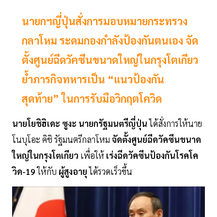
นายกฯญี่ปุ่นสั่งการมอบหมายกระทรวง
กลาโหม ระดมกองกำลังป้องกันตนเอง จัด
ตั้งศูนย์ฉีดวัคซีนขนาดใหญ่ในกรุงโตเกียว
ย้ำภารกิจทหารเป็น “แนวป้องกัน
สุดท้าย” ในการรับมือวิกฤตโควิด
นายโยชิฮิเดะ ซูงะ นายกรัฐมนตรีญี่ปุ่น
ได้สั่งการให้นาย
โนบุโอะ คิชิ รัฐมนตรีกลาโหม
จัดตั้งศูนย์ฉีดวัคซีนขนาด
ใหญ่ในกรุงโตเกียว
เพื่อให้
เร่งฉีดวัคซีนป้องกันโรคโค
วิด-19
ให้กับ
ผู้สูงอายุ
ได้รวดเร็วขึ้น