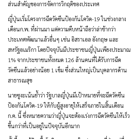
ส่วนสำคัญของการจัดการวิกฤติของประเทศ
ญี่ปุ่นเริ่มโครงการฉีดวัคซีนป้องกันโควิด-19 ในช่วงกลาง
เดือนก.พ. ที่ผ่านมา แต่ความคืบหน้าถือว่าล่าช้ากว่า
ประเทศพัฒนาแล้วอื่นๆ เช่น อิสราเอล อังกฤษ และ
สหรัฐอเมริกา โดยปัจจุบันมีประชาชนญี่ปุ่นเพียงประมาณ
1% จากประชาชนทั้งหมด 126 ล้านคนที่ได้รับการฉีด
วัคซีนแล้วอย่างน้อย 1 เข็ม ซึ่งส่วนใหญ่เป็นบุคลากรด้าน
สาธารณสุข
นายซูงะเน้นย้ำว่า รัฐบาลญี่ปุ่นมีเป้าหมายที่จะฉีดวัคซีน
ป้องกันโควิด-19 ให้กับผู้สูงอายุให้เสร็จภายในสิ้นเดือน
ก.ค. นี้ ซึ่งหมายความว่าญี่ปุ่นจะต้องเร่งการฉีดวัคซีนให้เร็ว
ขึ้นกว่าที่เป็นอยู่ในปัจจุบันอีกมาก