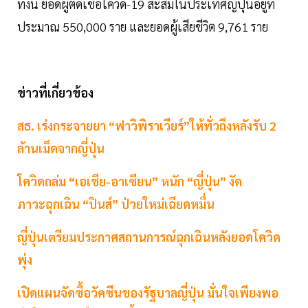
ทั้งนี้ ยอดผู้ติดเชื้อโควิด-19 สะสมในประเทศญี่ปุ่นอยู่ที่
ประมาณ 550,000 ราย และยอดผู้เสียชีวิต 9,761 ราย
ข่าวที่เกี่ยวข้อง
สธ. เร่งกระจายยา “ฟาวิพิราเวียร์”ให้ทั่วถึงหลังรับ 2
ล้านเม็ดจากญี่ปุ่น
โควิดถล่ม “เอเชีย-อาเซียน” หนัก “ญี่ปุ่น” งัด
ภาวะฉุกเฉิน “ปินส์” ป่วยใหม่เฉียดหมื่น
ญี่ปุ่นเตรียมประกาศสถานการณ์ฉุกเฉินหลังยอดโควิด
พุ่ง
เปิดแผนจัดซื้อวัคซีนของรัฐบาลญี่ปุ่น มั่นใจเพียงพอ