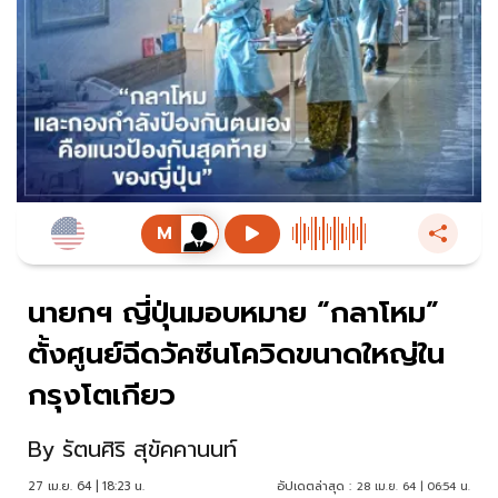
นายกฯ ญี่ปุ่นมอบหมาย “กลาโหม”
ตั้งศูนย์ฉีดวัคซีนโควิดขนาดใหญ่ใน
กรุงโตเกียว
By
รัตนศิริ สุขัคคานนท์
27 เม.ย. 64 | 18:23 น.
อัปเดตล่าสุด :
28 เม.ย. 64 | 06:54 น.