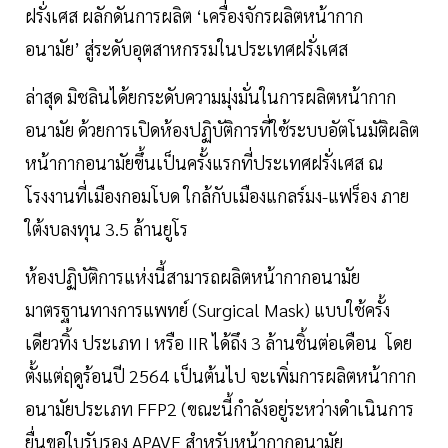
ฝรั่งเศส ผลักดันการผลิต ‘เครื่องจักรผลิตหน้ากาก
อนามัย’ สู่ระดับอุตสาหกรรมในประเทศฝรั่งเศส
ล่าสุด มิชลินได้ยกระดับความมุ่งมั่นในการผลิตหน้ากาก
อนามัย ด้วยการเปิดห้องปฏิบัติการที่ใช้ระบบอัตโนมัติผลิต
หน้ากากอนามัยขึ้นเป็นครั้งแรกที่ประเทศฝรั่งเศส ณ
โรงงานที่เมืองกอมโบด ใกล้กับเมืองแกลร์มง-แฟร็อง ภาย
ใต้งบลงทุน 3.5 ล้านยูโร
ห้องปฏิบัติการแห่งนี้สามารถผลิตหน้ากากอนามัย
มาตรฐานทางการแพทย์ (Surgical Mask) แบบใช้ครั้ง
เดียวทิ้ง ประเภท I หรือ IIR ได้ถึง 3 ล้านชิ้นต่อเดือน โดย
ตั้งแต่ฤดูร้อนปี 2564 เป็นต้นไป จะเพิ่มการผลิตหน้ากาก
อนามัยประเภท FFP2 (ขณะนี้กำลังอยู่ระหว่างดำเนินการ
ยื่นขอใบรับรอง APAVE สำหรับหน้ากากอนามัย