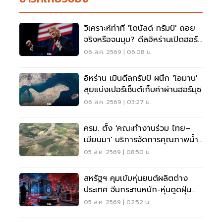
วิเคราะห์ท่าที 'โดนัลด์ ทรัมป์' ถอย
จริงหรือจนมุม? ดีลอิหร่านเปิดฮอร์
มุซ
06 ส.ค. 2569 | 06:08 น.
อิหร่าน เมินดีลทรัมป์ ผนึก 'โอมาน'
ลุยแบ่งเปอร์เซ็นต์เก็บค่าผ่านฮอร์มุซ
06 ส.ค. 2569 | 03:27 น.
ครม. ตั้ง 'คณะทำงานร่วม ไทย–
เมียนมา' บริการจัดการคุณภาพน้ำ
ข้ามแดน
05 ส.ค. 2569 | 08:50 น.
สหรัฐฯ คุมเข้มหุ่นยนต์ผลิตต่าง
ประเทศ จีนกระทบหนัก-หุ่นดูดฝุ่น
โดนด้วย
05 ส.ค. 2569 | 02:52 น.