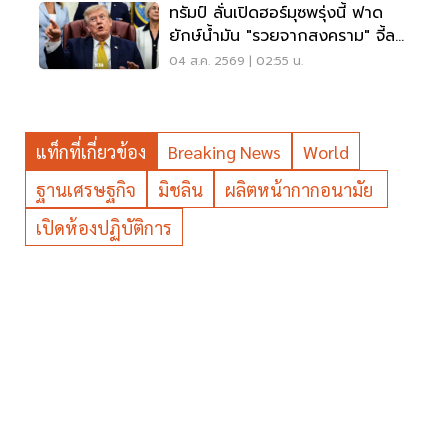
ทรัมป์ ลั่นเปิดฮอร์มุซพรุ่งนี้ ฟาด
ยักษ์น้ำมัน "รวยจากสงคราม" จี้ลด
ราคาด่วน
04 ส.ค. 2569 | 02:55 น.
แท็กที่เกี่ยวข้อง
Breaking News
World
ฐานเศรษฐกิจ
มิชลิน
ผลิตหน้ากากอนามัย
เปิดห้องปฏิบัติการ