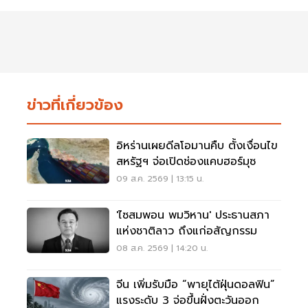
ข่าวที่เกี่ยวข้อง
อิหร่านเผยดีลโอมานคืบ ตั้งเงื่อนไข
สหรัฐฯ จ่อเปิดช่องแคบฮอร์มุซ
09 ส.ค. 2569 | 13:15 น.
'ไซสมพอน พมวิหาน' ประธานสภา
แห่งชาติลาว ถึงแก่อสัญกรรม
08 ส.ค. 2569 | 14:20 น.
จีน เพิ่มรับมือ “พายุไต้ฝุ่นดอลฟิน”
แรงระดับ 3 จ่อขึ้นฝั่งตะวันออก