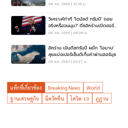
08 ส.ค. 2569 | 10:39 น.
วิเคราะห์ท่าที 'โดนัลด์ ทรัมป์' ถอย
จริงหรือจนมุม? ดีลอิหร่านเปิดฮอร์
มุซ
06 ส.ค. 2569 | 06:08 น.
อิหร่าน เมินดีลทรัมป์ ผนึก 'โอมาน'
ลุยแบ่งเปอร์เซ็นต์เก็บค่าผ่านฮอร์มุซ
06 ส.ค. 2569 | 03:27 น.
แท็กที่เกี่ยวข้อง
Breaking News
World
ฐานเศรษฐกิจ
ฉีดวัคซีน
โควิด-19
ภูฏาน