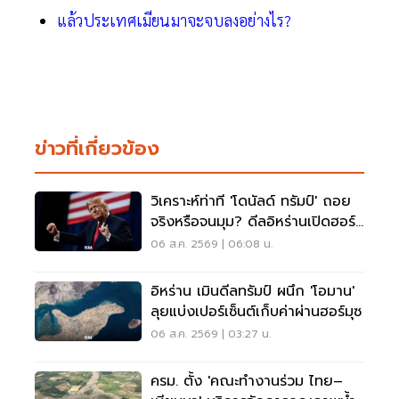
แล้วประเทศเมียนมาจะจบลงอย่างไร?
ข่าวที่เกี่ยวข้อง
วิเคราะห์ท่าที 'โดนัลด์ ทรัมป์' ถอย
จริงหรือจนมุม? ดีลอิหร่านเปิดฮอร์
มุซ
06 ส.ค. 2569 | 06:08 น.
อิหร่าน เมินดีลทรัมป์ ผนึก 'โอมาน'
ลุยแบ่งเปอร์เซ็นต์เก็บค่าผ่านฮอร์มุซ
06 ส.ค. 2569 | 03:27 น.
ครม. ตั้ง 'คณะทำงานร่วม ไทย–