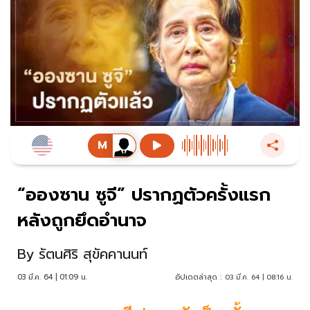
“อองซาน ซูจี” ปรากฏตัวครั้งแรก
หลังถูกยึดอำนาจ
By
รัตนศิริ สุขัคคานนท์
03 มี.ค. 64 | 01:09 น.
อัปเดตล่าสุด :
03 มี.ค. 64 | 08:16 น.