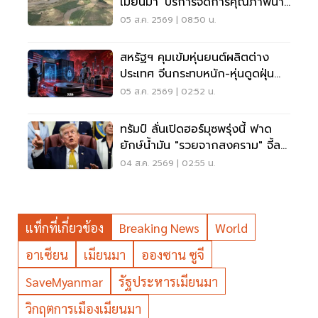
เมียนมา' บริการจัดการคุณภาพน้ำ
ข้ามแดน
05 ส.ค. 2569 | 08:50 น.
สหรัฐฯ คุมเข้มหุ่นยนต์ผลิตต่าง
ประเทศ จีนกระทบหนัก-หุ่นดูดฝุ่น
โดนด้วย
05 ส.ค. 2569 | 02:52 น.
ทรัมป์ ลั่นเปิดฮอร์มุซพรุ่งนี้ ฟาด
ยักษ์น้ำมัน "รวยจากสงคราม" จี้ลด
ราคาด่วน
04 ส.ค. 2569 | 02:55 น.
แท็กที่เกี่ยวข้อง
Breaking News
World
อาเซียน
เมียนมา
อองซาน ซูจี
SaveMyanmar
รัฐประหารเมียนมา
วิกฤตการเมืองเมียนมา