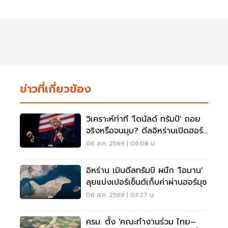
ข่าวที่เกี่ยวข้อง
วิเคราะห์ท่าที 'โดนัลด์ ทรัมป์' ถอย
จริงหรือจนมุม? ดีลอิหร่านเปิดฮอร์
มุซ
06 ส.ค. 2569 | 06:08 น.
อิหร่าน เมินดีลทรัมป์ ผนึก 'โอมาน'
ลุยแบ่งเปอร์เซ็นต์เก็บค่าผ่านฮอร์มุซ
06 ส.ค. 2569 | 03:27 น.
ครม. ตั้ง 'คณะทำงานร่วม ไทย–