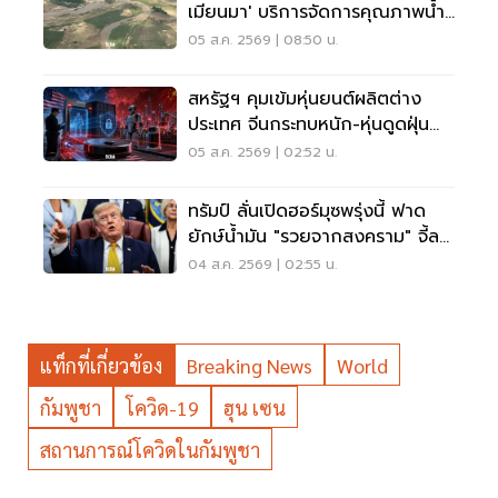
เมียนมา' บริการจัดการคุณภาพน้ำ
ข้ามแดน
05 ส.ค. 2569 | 08:50 น.
สหรัฐฯ คุมเข้มหุ่นยนต์ผลิตต่าง
ประเทศ จีนกระทบหนัก-หุ่นดูดฝุ่น
โดนด้วย
05 ส.ค. 2569 | 02:52 น.
ทรัมป์ ลั่นเปิดฮอร์มุซพรุ่งนี้ ฟาด
ยักษ์น้ำมัน "รวยจากสงคราม" จี้ลด
ราคาด่วน
04 ส.ค. 2569 | 02:55 น.
แท็กที่เกี่ยวข้อง
Breaking News
World
กัมพูชา
โควิด-19
ฮุน เซน
สถานการณ์โควิดในกัมพูชา