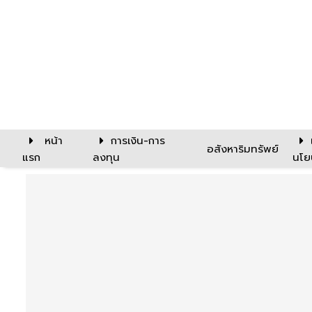
หน้า
การเงิน-การ
อสังหาริมทรัพย์
แรก
ลงทุน
นโย