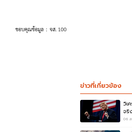
ขอบคุณข้อมูล : จส. 100
ข่าวที่เกี่ยวข้อง
วิเค
จริ
มุซ
06 ส.