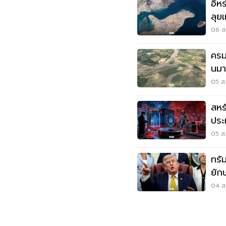
อิห
ลุยแ
06 ส.
ครม
นมา
แด
05 ส.
สหร
ประ
ด้ว
05 ส.
ทรัม
ยัก
ราค
04 ส.