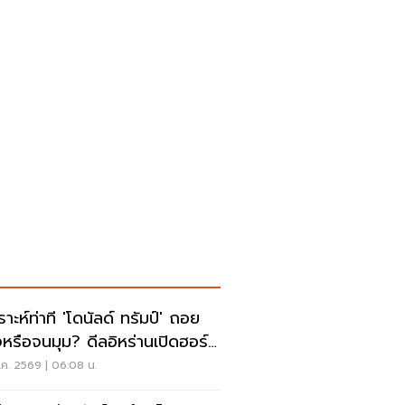
ราะห์ท่าที 'โดนัลด์ ทรัมป์' ถอย
งหรือจนมุม? ดีลอิหร่านเปิดฮอร์
ค. 2569 | 06:08 น.