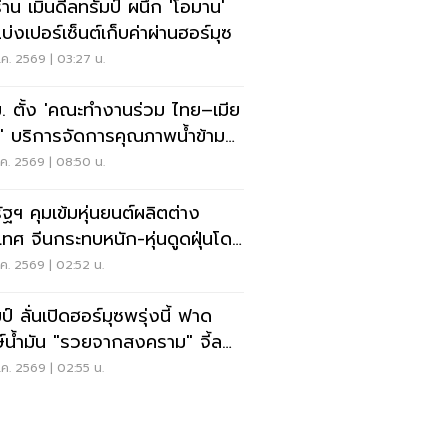
ร่าน เมินดีลทรัมป์ ผนึก 'โอมาน'
บ่งเปอร์เซ็นต์เก็บค่าผ่านฮอร์มุซ
ค. 2569 | 03:27 น.
. ตั้ง 'คณะทำงานร่วม ไทย–เมีย
' บริการจัดการคุณภาพน้ำข้าม
น
ค. 2569 | 08:50 น.
ัฐฯ คุมเข้มหุ่นยนต์ผลิตต่าง
เทศ จีนกระทบหนัก-หุ่นดูดฝุ่นโดน
ย
ค. 2569 | 02:52 น.
ป์ ลั่นเปิดฮอร์มุซพรุ่งนี้ ฟาด
ษ์น้ำมัน "รวยจากสงคราม" จี้ลด
าด่วน
ค. 2569 | 02:55 น.